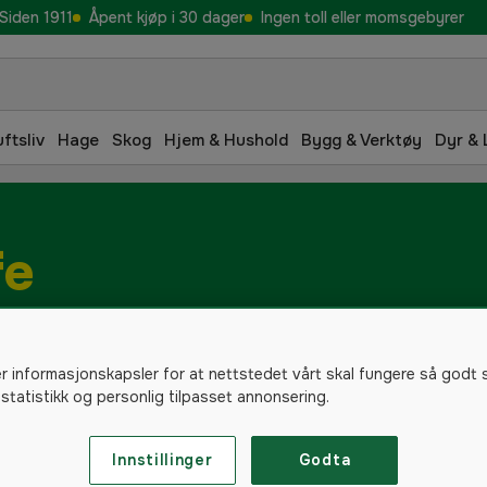
Siden 1911
Åpent kjøp i 30 dager
Ingen toll eller momsgebyrer
uftsliv
Hage
Skog
Hjem & Hushold
Bygg & Verktøy
Dyr & 
fe
er informasjonskapsler for at nettstedet vårt skal fungere så godt 
 statistikk og personlig tilpasset annonsering.
Innstillinger
Godta