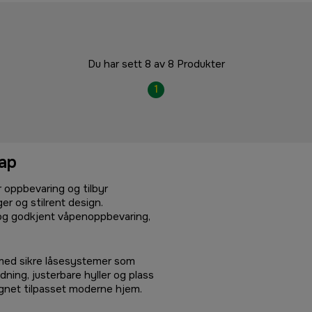
Du har sett 8 av 8 Produkter
1
ap
 oppbevaring og tilbyr
r og stilrent design.
g og godkjent våpenoppbevaring,
 med sikre låsesystemer som
ing, justerbare hyller og plass
signet tilpasset moderne hjem.