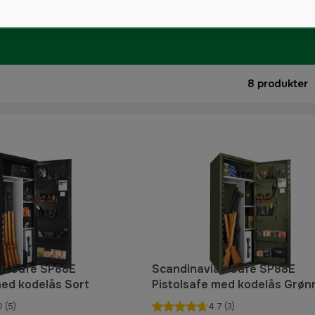
8
produkter
an Safe SP88E
Scandinavian Safe SP88E
med kodelås Sort
Pistolsafe med kodelås Grøn
0
(5)
4.7
(3)