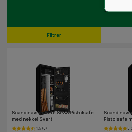
Filtrer
Scandinavian Safe SP88 Pistolsafe
Scandinavi
med nøkkel Svart
Pistolsafe 
4.5
(6)
5.