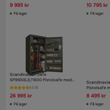
9 995 kr
10 795 kr
På lager
På lager
Scandinavian Safe
SP99XXLE/1600 Pistolsafe med
Scandinavi
kodelås og pistolvogn Grønn
Pistolsafe 
5.0
(1)
26 995 kr
8 495 kr
På lager
På lager