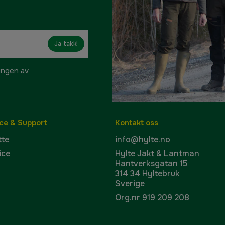
Ja takk!
ringen av
ce & Support
Kontakt oss
tte
info@hylte.no
ice
Hylte Jakt & Lantman
Hantverksgatan 15
p
314 34 Hyltebruk
Sverige
Org.nr 919 209 208