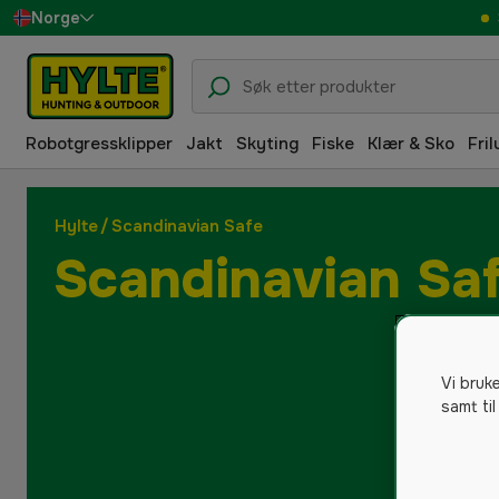
Norge
Sverige
Danmark
Robotgressklipper
Jakt
Skyting
Fiske
Klær & Sko
Fril
Suomi
Deutschland
Hylte
/
Scandinavian Safe
Scandinavian Sa
Vi bruk
samt til