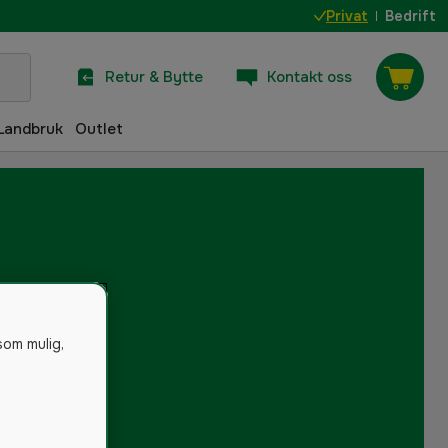
Privat
Bedrift
Retur & Bytte
Kontakt oss
Landbruk
Outlet
som mulig,