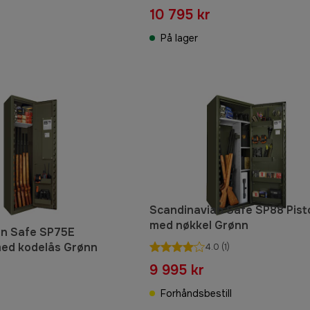
10 795 kr
På lager
Scandinavian Safe SP88 Pist
med nøkkel Grønn
an Safe SP75E
med kodelås Grønn
4.0
(1)
9 995 kr
Forhåndsbestill