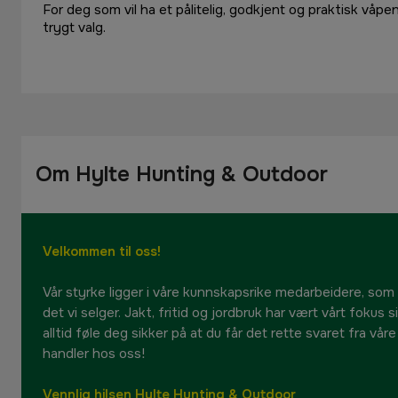
For deg som vil ha et pålitelig, godkjent og praktisk våp
trygt valg.
Om Hylte Hunting & Outdoor
Velkommen til oss!
Vår styrke ligger i våre kunnskapsrike medarbeidere, som
det vi selger. Jakt, fritid og jordbruk har vært vårt fokus 
alltid føle deg sikker på at du får det rette svaret fra vår
handler hos oss!
Vennlig hilsen Hylte Hunting & Outdoor