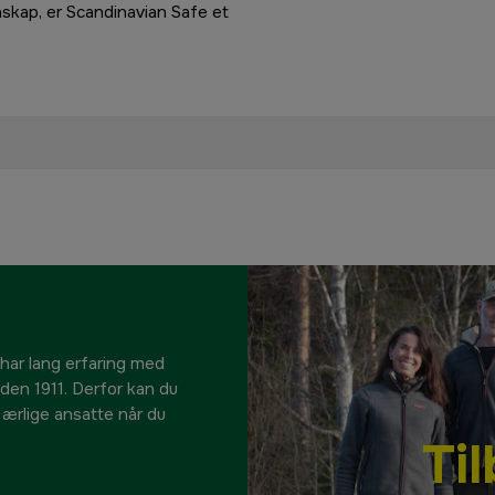
enskap, er Scandinavian Safe et
 har lang erfaring med
siden 1911. Derfor kan du
e ærlige ansatte når du
Ti