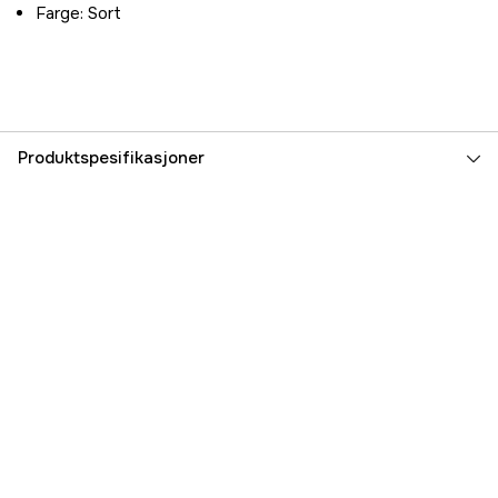
Farge: Sort
Produktspesifikasjoner
Vekt
152 kg
Høyde
1500 mm
Bredde
550 mm
Dybde
400 mm
Volum
330 l
Part nr
3000043604
Produsentens artikkelnummer
11008809-V-N