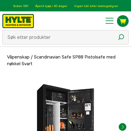
Siden 1911
Åpent kjøp i 30 dager
Ingen toll eller momsgebyrer
Våpenskap
/
Scandinavian Safe SP88 Pistolsafe med
nøkkel Svart