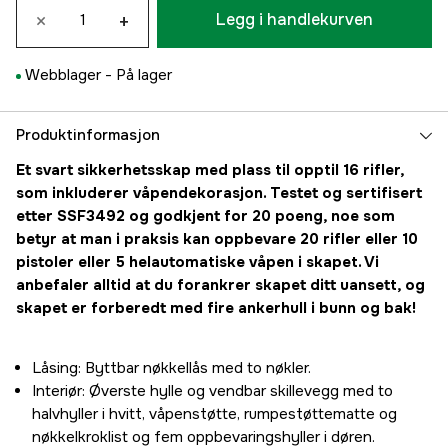
×
+
Legg i handlekurven
Webblager -
På lager
Produktinformasjon
Et svart sikkerhetsskap med plass til opptil 16 rifler,
som inkluderer våpendekorasjon. Testet og sertifisert
etter SSF3492 og godkjent for 20 poeng, noe som
betyr at man i praksis kan oppbevare 20 rifler eller 10
pistoler eller 5 helautomatiske våpen i skapet. Vi
anbefaler alltid at du forankrer skapet ditt uansett, og
skapet er forberedt med fire ankerhull i bunn og bak!
Låsing: Byttbar nøkkellås med to nøkler.
Interiør: Øverste hylle og vendbar skillevegg med to
halvhyller i hvitt, våpenstøtte, rumpestøttematte og
nøkkelkroklist og fem oppbevaringshyller i døren.