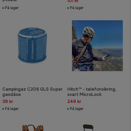
101 kr
2 754 kr
På lager
På lager
Campingaz C206 GLS Super
Hitch™ - telefonsikring,
gasdåse
svart MicroLock
38 kr
249 kr
På lager
På lager