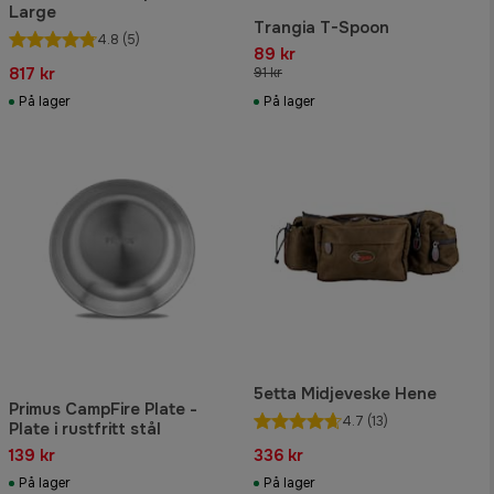
Large
Trangia T-Spoon
4.8
(5)
89 kr
817 kr
91 kr
På lager
På lager
5etta Midjeveske Hene
Primus CampFire Plate -
4.7
(13)
Plate i rustfritt stål
139 kr
336 kr
På lager
På lager