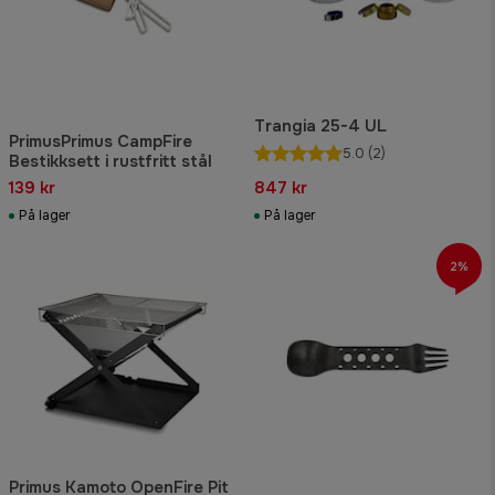
Trangia 25-4 UL
PrimusPrimus CampFire
5.0
(2)
Bestikksett i rustfritt stål
139 kr
847 kr
På lager
På lager
2%
Primus Kamoto OpenFire Pit