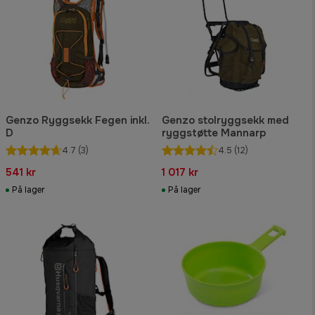
Genzo Ryggsekk Fegen inkl.
Genzo stolryggsekk med
D
ryggstøtte Mannarp
4.7
(3)
4.5
(12)
541 kr
1 017 kr
På lager
På lager