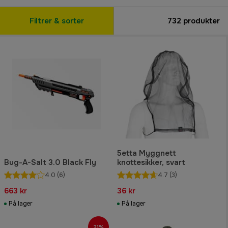
Filtrer & sorter
732
produkter
5etta Myggnett
Bug-A-Salt 3.0 Black Fly
knottesikker, svart
4.0
(6)
4.7
(3)
663 kr
36 kr
På lager
På lager
21%