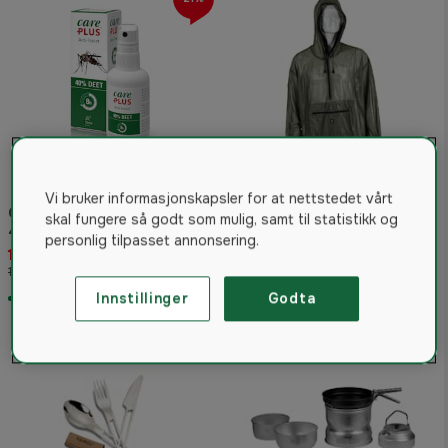
Vi bruker informasjonskapsler for at nettstedet vårt
Care Plus Anti-Insect Deet
5etta Mygganorakk
skal fungere så godt som mulig, samt til statistikk og
40 % spray 60 ml
4.7
(6)
personlig tilpasset annonsering.
130 kr
193 kr
165 kr
Fra
På lager
På lager
Innstillinger
Godta
Storselger