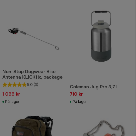
Non-Stop Dogwear Bike
Antenna KLICKfix, package
5.0
(3)
Coleman Jug Pro 3,7 L
1 099 kr
710 kr
På lager
På lager