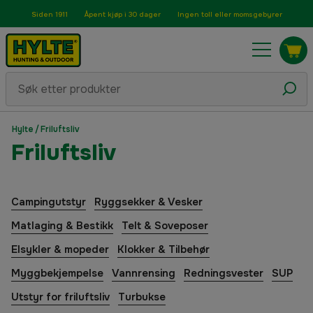
Siden 1911
Åpent kjøp i 30 dager
Ingen toll eller momsgebyrer
Hylte
/
Friluftsliv
Friluftsliv
Campingutstyr
Ryggsekker & Vesker
Matlaging & Bestikk
Telt & Soveposer
Elsykler & mopeder
Klokker & Tilbehør
Myggbekjempelse
Vannrensing
Redningsvester
SUP
Utstyr for friluftsliv
Turbukse