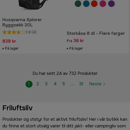
Husqvarna Xplorer
Ryggsekk 30L
3.8
(4)
Storkåsa 8 dl - Flere farger
36 kr
839 kr
Fra
På lager
På lager
Du har sett 24 av 732 Produkter
1
2
3
4
5
…
31
Neste
Friluftsliv
Produkter og utstyr for et aktivt friluftsliv! Her i vår butikk kan
du finne et stort utvalg varer til ditt jakt- eller campingliv som