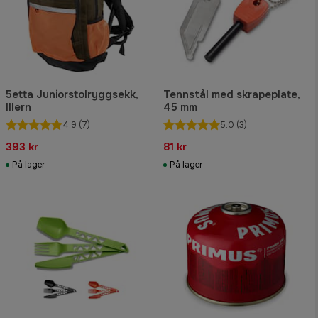
5etta Juniorstolryggsekk,
Tennstål med skrapeplate,
Illern
45 mm
4.9
(7)
5.0
(3)
393 kr
81 kr
På lager
På lager