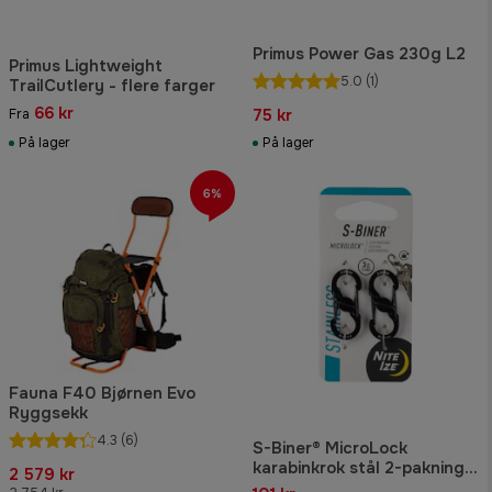
Primus Power Gas 230g L2
Primus Lightweight
5.0
(1)
TrailCutlery - flere farger
66 kr
75 kr
Fra
På lager
På lager
6%
Fauna F40 Bjørnen Evo
Ryggsekk
4.3
(6)
S-Biner® MicroLock
karabinkrok stål 2-pakning
2 579 kr
svart