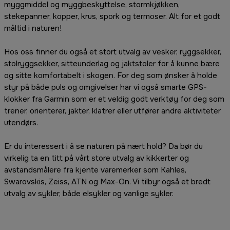
myggmiddel og myggbeskyttelse, stormkjøkken,
stekepanner, kopper, krus, spork og termoser. Alt for et godt
måltid i naturen!
Hos oss finner du også et stort utvalg av vesker, ryggsekker,
stolryggsekker, sitteunderlag og jaktstoler for å kunne bære
og sitte komfortabelt i skogen. For deg som ønsker å holde
styr på både puls og omgivelser har vi også smarte GPS-
klokker fra Garmin som er et veldig godt verktøy for deg som
trener, orienterer, jakter, klatrer eller utfører andre aktiviteter
utendørs.
Er du interessert i å se naturen på nært hold? Da bør du
virkelig ta en titt på vårt store utvalg av kikkerter og
avstandsmålere fra kjente varemerker som Kahles,
Swarovskis, Zeiss, ATN og Max-On. Vi tilbyr også et bredt
utvalg av sykler, både elsykler og vanlige sykler.