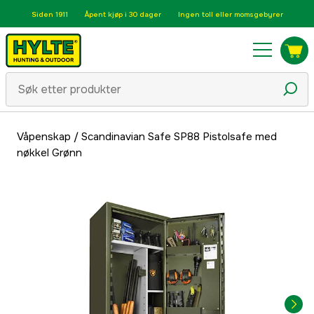
Siden 1911
Åpent kjøp i 30 dager
Ingen toll eller momsgebyrer
Våpenskap
/
Scandinavian Safe SP88 Pistolsafe med
nøkkel Grønn