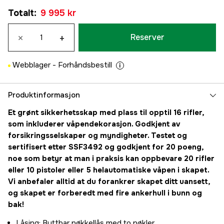
Totalt
:
9 995 kr
×
+
Reserver
Webblager -
Forhåndsbestill
Produktinformasjon
Et grønt sikkerhetsskap med plass til opptil 16 rifler,
som inkluderer våpendekorasjon. Godkjent av
forsikringsselskaper og myndigheter. Testet og
sertifisert etter SSF3492 og godkjent for 20 poeng,
noe som betyr at man i praksis kan oppbevare 20 rifler
eller 10 pistoler eller 5 helautomatiske våpen i skapet.
Vi anbefaler alltid at du forankrer skapet ditt uansett,
og skapet er forberedt med fire ankerhull i bunn og
bak!
Låsing: Byttbar nøkkellås med to nøkler.