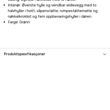
Interiør: Øverste hylle og vendbar skillevegg med to
halvhyller i hvitt, våpenstøtte, rumpestøttematte og
nøkkelkroklist og fem oppbevaringshyller i døren.
Farge: Grønn
Produktspesifikasjoner
Vekt
152 kg
Høyde
1500 mm
Bredde
550 mm
Dybde
400 mm
Volum
330 l