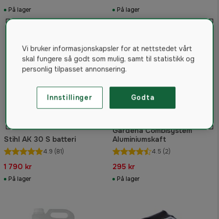
På lager
På lager
Vi bruker informasjonskapsler for at nettstedet vårt
skal fungere så godt som mulig, samt til statistikk og
personlig tilpasset annonsering.
Innstillinger
Godta
Gardena Combisystem
Stihl AK 30 S batteri
Aluminiumskaft
4.9
(81)
4.5
(2)
1 790 kr
295 kr
På lager
På lager