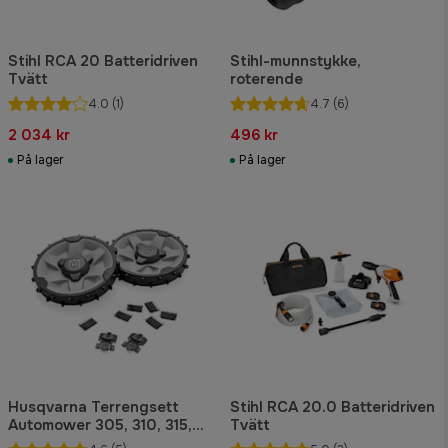
Stihl RCA 20 Batteridriven
Stihl-munnstykke,
Tvätt
roterende
4.0
(1)
4.7
(6)
2 034 kr
496 kr
På lager
På lager
Husqvarna Terrengsett
Stihl RCA 20.0 Batteridriven
Automower 305, 310, 315,
Tvätt
405x och 415x