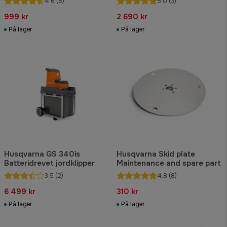
4.6
(5)
5.0
(3)
999 kr
2 690 kr
På lager
På lager
Husqvarna GS 340is
Husqvarna Skid plate
Batteridrevet jordklipper
Maintenance and spare part
3.5
(2)
4.8
(8)
6 499 kr
310 kr
På lager
På lager