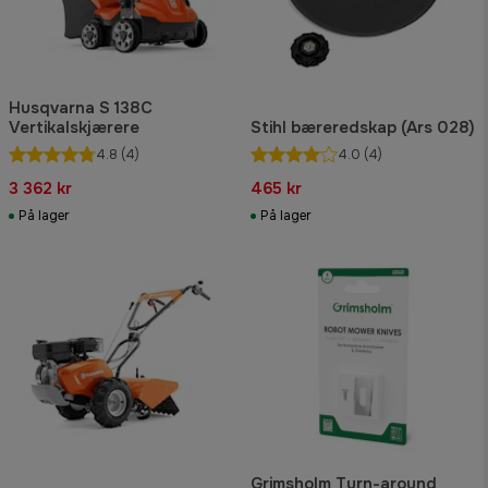
Husqvarna S 138C
Vertikalskjærere
Stihl bæreredskap (Ars 028)
4.8
(4)
4.0
(4)
3 362 kr
465 kr
På lager
På lager
Grimsholm Turn-around