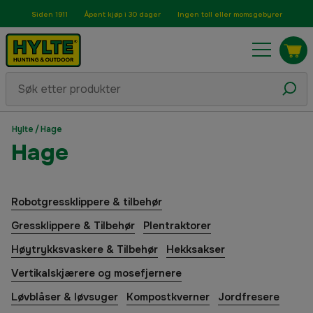
Siden 1911
Åpent kjøp i 30 dager
Ingen toll eller momsgebyrer
Hylte
/
Hage
Hage
Robotgressklippere & tilbehør
Gressklippere & Tilbehør
Plentraktorer
Høytrykksvaskere & Tilbehør
Hekksakser
Vertikalskjærere og mosefjernere
Løvblåser & løvsuger
Kompostkverner
Jordfresere