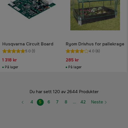
Husqvarna Circuit Board
Ryom Drivhus for pallekrage
5.0
(1)
4.0
(6)
1 318 kr
285 kr
På lager
På lager
Du har sett 120 av 2644 Produkter
4
5
6
7
8
…
42
Neste