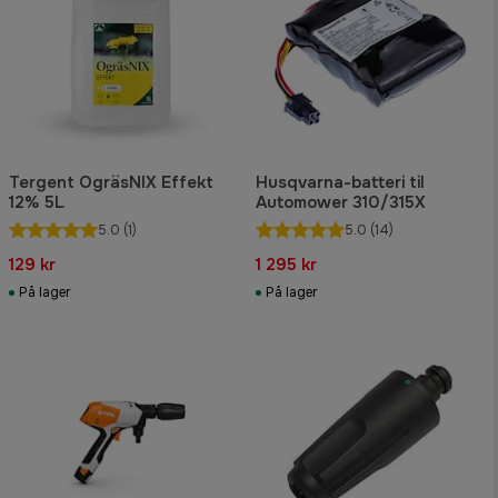
Tergent OgräsNIX Effekt
Husqvarna-batteri til
12% 5L
Automower 310/315X
5.0
(1)
5.0
(14)
129 kr
1 295 kr
På lager
På lager