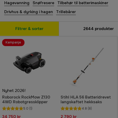
Hagevanning
Snøfresere
Tilbehør til batterimaskiner
Drivhus & dyrking i hagen
Trillebårer
Filtrer & sorter
2644
produkter
Kampanje
Nyhet 2026!
Roborock RockMow Z130
Stihl HLA 56 Batteridrevet
4WD Robotgressklipper
langskaftet hekksaks
5.0
(1)
4.8
(8)
34 750 kr
2 790 kr