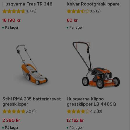
Husqvarna Fres TR 348
Knivar Robotgräsklippare
4.7
(3)
3.5
(2)
18 190 kr
60 kr
På lager
På lager
Stihl RMA 235 batteridrevet
Husqvarna Klippo
gressklipper
gressklipper LB 448SQ
5.0
(1)
4.2
(13)
2 390 kr
12 162 kr
På lager
På lager