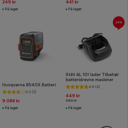
249 kr
441 kr
På lager
På lager
24%
Stihl AL 101 lader Tilbehør
batteridrevne maskiner
Husqvarna B540X Batteri
4.8
(4)
4.0
(3)
449 kr
9 086 kr
590 kr
På lager
På lager