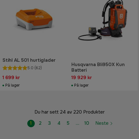
Stihl AL 501 hurtiglader
Husqvarna Bli950X Kun
5.0
(62)
Batteri
1 699 kr
19 929 kr
På lager
På lager
Du har sett 24 av 220 Produkter
1
2
3
4
5
…
10
Neste