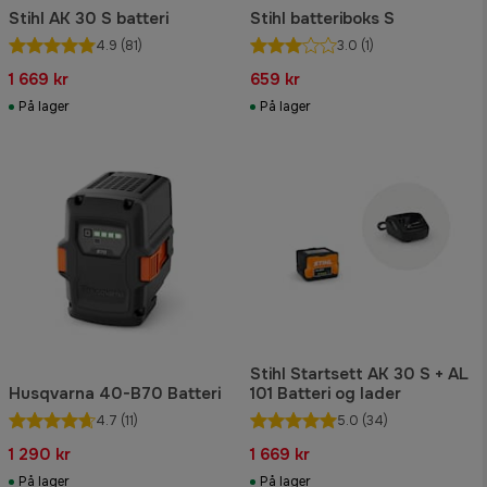
Stihl AK 30 S batteri
Stihl batteriboks S
4.9
(81)
3.0
(1)
1 669 kr
659 kr
På lager
På lager
Stihl Startsett AK 30 S + AL
Husqvarna 40-B70 Batteri
101 Batteri og lader
4.7
(11)
5.0
(34)
1 290 kr
1 669 kr
På lager
På lager