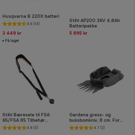
Husqvarna B 220X batteri
Stihl AP200 36V 4,8Ah
4.6
(14)
Batteripakke
3 449 kr
5 895 kr
På lager
Stihl Bæresele til FSA
Gardena gress- og
65/FSA 85 Tilbehør
buksbomkniv, 8 cm. For
batteridrevne maskiner
ClassicCut og Com
4.8
(5)
4.7
(3)