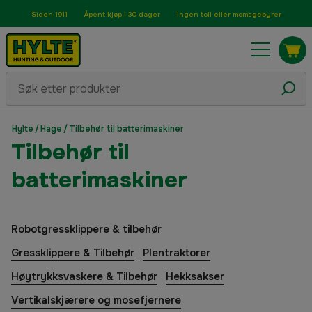
Siden 1911
Åpent kjøp i 30 dager
Ingen toll eller momsgebyrer
Hylte
/
Hage
/
Tilbehør til batterimaskiner
Tilbehør til
batterimaskiner
Robotgressklippere & tilbehør
Gressklippere & Tilbehør
Plentraktorer
Høytrykksvaskere & Tilbehør
Hekksakser
Vertikalskjærere og mosefjernere