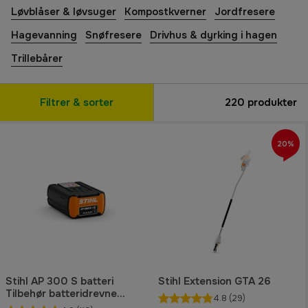
Løvblåser & løvsuger
Kompostkverner
Jordfresere
Hagevanning
Snøfresere
Drivhus & dyrking i hagen
Trillebårer
Filtrer & sorter
220
produkter
20%
Stihl AP 300 S batteri
Stihl Extension GTA 26
Tilbehør batteridrevne
4.8
(29)
maskiner