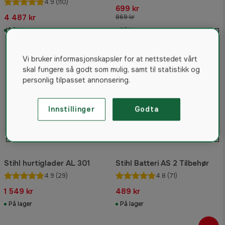
4.9
(110)
699 kr
4 487 kr
869 kr
På lager
På lager
Vi bruker informasjonskapsler for at nettstedet vårt
skal fungere så godt som mulig, samt til statistikk og
personlig tilpasset annonsering.
Innstillinger
Godta
Stihl hurtiglader AL 301
Stihl Batteri AS 2 Tilbehør
4.9
(29)
4.8
(71)
1 549 kr
489 kr
På lager
På lager