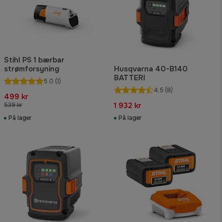
Stihl PS 1 bærbar
strømforsyning
Husqvarna 40-B140
BATTERI
5.0
(1)
4.5
(8)
499 kr
1 932 kr
539 kr
På lager
På lager