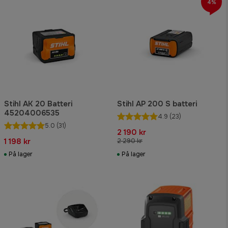
4%
Stihl AK 20 Batteri
Stihl AP 200 S batteri
45204006535
4.9
(23)
5.0
(31)
2 190 kr
1 198 kr
2 290 kr
På lager
På lager