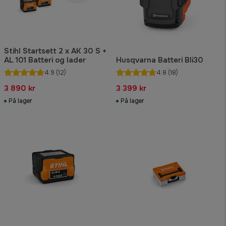
Stihl Startsett 2 x AK 30 S +
AL 101 Batteri og lader
Husqvarna Batteri Bli30
4.9
(12)
4.8
(18)
3 890 kr
3 399 kr
På lager
På lager