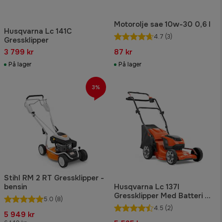
Motorolje sae 10w-30 0,6 l
Husqvarna Lc 141C
4.7
(3)
Gressklipper
3 799 kr
87 kr
På lager
På lager
3%
Stihl RM 2 RT Gressklipper -
bensin
Husqvarna Lc 137I
Gressklipper Med Batteri Og
5.0
(8)
Lader
4.5
(2)
5 949 kr