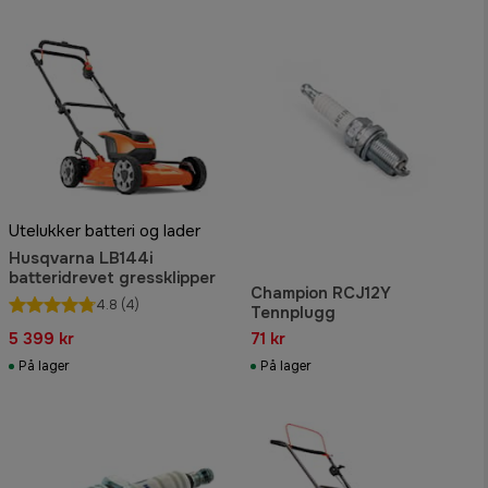
Utelukker batteri og lader
Husqvarna LB144i
batteridrevet gressklipper
Champion RCJ12Y
4.8
(4)
Tennplugg
5 399 kr
71 kr
På lager
På lager