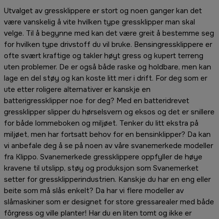
Utvalget av gressklippere er stort og noen ganger kan det
være vanskelig å vite hvilken type gressklipper man skal
velge. Til å begynne med kan det være greit å bestemme seg
for hvilken type drivstoff du vil bruke. Bensingressklippere er
ofte svært kraftige og takler høyt gress og kupert terreng
uten problemer. De er også både raske og holdbare, men kan
lage en del støy og kan koste litt mer i drift. For deg som er
ute etter roligere alternativer er kanskje en
batterigressklipper noe for deg? Med en batteridrevet
gressklipper slipper du hørselsvern og eksos og det er snillere
for både lommeboken og miljøet. Tenker du litt ekstra på
miljøet, men har fortsatt behov for en bensinklipper? Da kan
vi anbefale deg å se på noen av våre svanemerkede modeller
fra Klippo. Svanemerkede gressklippere oppfyller de høye
kravene til utslipp, støy og produksjon som Svanemerket
setter for gressklipperindustrien. Kanskje du har en eng eller
beite som må slås enkelt? Da har vi flere modeller av
slåmaskiner som er designet for store gressarealer med både
fôrgress og ville planter! Har du en liten tomt og ikke er