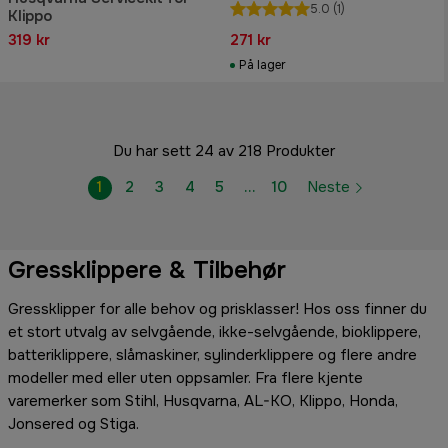
5.0
(1)
Klippo
319 kr
271 kr
På lager
Du har sett 24 av 218 Produkter
1
2
3
4
5
…
10
Neste
Gressklippere & Tilbehør
Gressklipper for alle behov og prisklasser! Hos oss finner du
et stort utvalg av selvgående, ikke-selvgående, bioklippere,
batteriklippere, slåmaskiner, sylinderklippere og flere andre
modeller med eller uten oppsamler. Fra flere kjente
varemerker som Stihl, Husqvarna, AL-KO, Klippo, Honda,
Jonsered og Stiga.