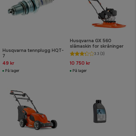
Husqvarna GX 560
slåmaskin for skråninger
Husqvarna tennplugg HQT-
3.3
(3)
7
49 kr
10 750 kr
På lager
På lager