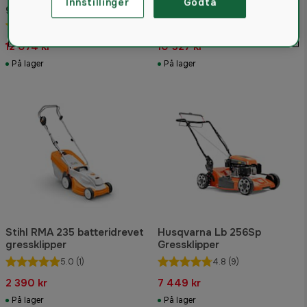
Innstillinger
Godta
gressklipper LB 448SQ
gressklipper
4.2
(13)
4.8
(5)
12 074 kr
10 527 kr
På lager
På lager
Stihl RMA 235 batteridrevet
Husqvarna Lb 256Sp
gressklipper
Gressklipper
5.0
(1)
4.8
(9)
2 390 kr
7 449 kr
På lager
På lager