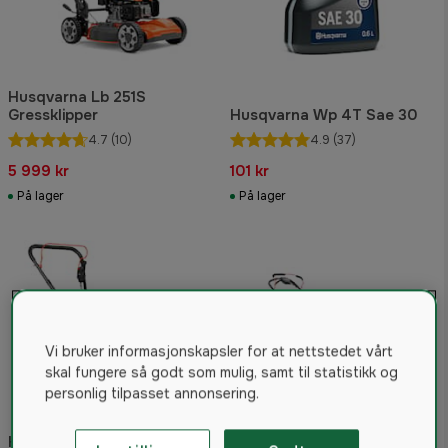
Husqvarna Lb 251S
Gressklipper
Husqvarna Wp 4T Sae 30
4.7
(10)
4.9
(37)
5 999 kr
101 kr
På lager
På lager
Vi bruker informasjonskapsler for at nettstedet vårt
skal fungere så godt som mulig, samt til statistikk og
personlig tilpasset annonsering.
Husqvarna Klippo
Husqvarna LC 353 AWD