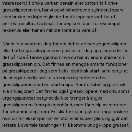
interessert i å bruke verken bensin eller batteri til å drive
gressklipperen din, har vi også hånddrevne sylinderklippere
som bruker en klippesylinder for å klippe gresset for et
perfekt resultat. Optimalt for deg som bor i for eksempel
rekkehus eller har en mindre tomt å ta vare på.
Når du har bestemt deg for om det er en bensingressklipper
eller batterigressklipper som passer for deg og plenen din, er
det på tide å tenke gjennom hva du har av andre ønsker om
gressklipperen din. Det finnes en mengde smarte funksjoner
på gressklippere i dag som f.eks. elektrisk start, som betyr at
du unngår den klassiske strengen og heller starter
gressklipperen med en startknapp. Komfortabel og praktisk i
alle situasjoner! Det finnes også gressklippere med driv, som i
utgangspunktet betyr at du ikke trenger å skyve
gressklipperen frem på egenhånd, men får hjelp av motoren
for å komme deg frem. En slik funksjon gjør det mye enklere
hvis du for eksempel har en stor eller kupert plen, og gjør det
lettere å overtale tenåringen til å komme ut og klippe gresset.