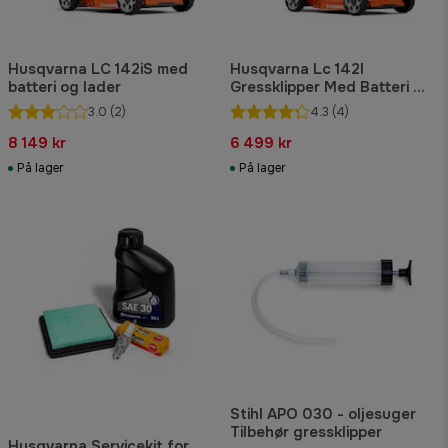
Husqvarna LC 142iS med
Husqvarna Lc 142I
batteri og lader
Gressklipper Med Batteri Og
Lader
3.0
(2)
4.3
(4)
8 149 kr
6 499 kr
På lager
På lager
Stihl APO 030 - oljesuger
Tilbehør gressklipper
Husqvarna Servicekit for