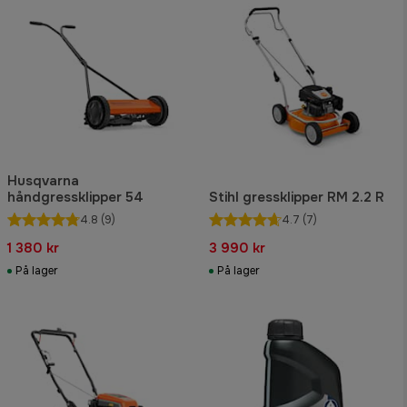
Husqvarna
håndgressklipper 54
Stihl gressklipper RM 2.2 R
4.8
(9)
4.7
(7)
1 380 kr
3 990 kr
På lager
På lager