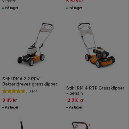
5 525 kr
6 149 kr
På lager
På lager
Stihl RMA 2.2 RPV
Batteridrevet gressklipper
Stihl RM 4 RTP Gressklipper
5.0
(4)
- bensin
8 115 kr
12 816 kr
På lager
På lager