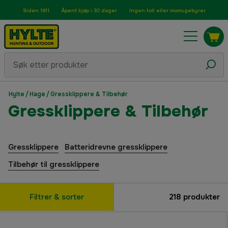
Siden 1911
Åpent kjøp i 30 dager
Ingen toll eller momsgebyrer
Hylte
/
Hage
/
Gressklippere & Tilbehør
Gressklippere & Tilbehør
Gressklippere
Batteridrevne gressklippere
Tilbehør til gressklippere
Filtrer & sorter
218
produkter