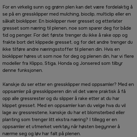
For en virkelig sunn og grønn plen kan det være fordelaktig å
se på en gressklipper med mulching, bioclip, multiclip eller en
såkalt bioklipper. En bioklipper river gresset og etterlater
gresset som næring til plenen, noe som sparer deg for både
tid og penger. For det første trenger du ikke å rake opp og
frakte bort det klippede gresset, og for det andre trenger du
ikke tilføre andre næringsstoffer til plenen din. Hvis en
bioklipper høres ut som noe for deg og plenen din, har vi flere
modeller fra Klippo, Stiga, Honda og Jonsered som tilbyr
denne funksjonen.
Kanskje du ser etter en gressklipper med oppsamler? Med en
oppsamler på gressklipperen din vil det være praktisk å få
opp alle gressrester og du slipper å rake etter at du har
klippet gresset. Med en oppsamler kan du velge hva du vil
lage av gressrestene, kanskje du har et blomsterbed eller
planting som trenger litt ekstra næring? I tillegg er en
oppsamler et utmerket verktøy når høsten begynner å
nærme seg og løv har falt på plenen.