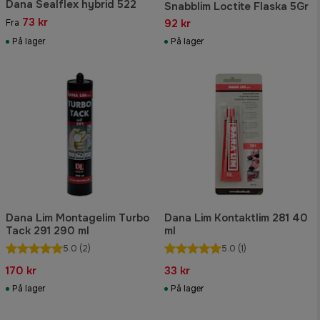
Dana Sealflex hybrid 522
Snabblim Loctite Flaska 5Gr
73 kr
92 kr
Fra
På lager
På lager
Dana Lim Montagelim Turbo
Dana Lim Kontaktlim 281 40
Tack 291 290 ml
ml
5.0
(2)
5.0
(1)
170 kr
33 kr
På lager
På lager