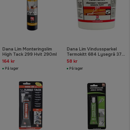
Dana Lim Monteringslim
Dana Lim Vindussparkel
High Tack 299 Hvit 290ml
Termokitt 684 Lysegrå 375
ml
164 kr
58 kr
På lager
På lager