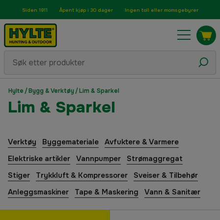
Siden 1911
Åpent kjøp i 30 dager
Ingen toll eller momsgebyrer
Hylte
/
Bygg & Verktøy
/
Lim & Sparkel
Lim & Sparkel
Verktøy
Byggemateriale
Avfuktere & Varmere
Elektriske artikler
Vannpumper
Strømaggregat
Stiger
Trykkluft & Kompressorer
Sveiser & Tilbehør
Anleggsmaskiner
Tape & Maskering
Vann & Sanitær