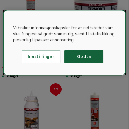
Vi bruker informasjonskapsler for at nettstedet vårt
skal fungere så godt som mulig, samt til statistikk og
personlig tilpasset annonsering.
Dana Takstenlim 525, sort,
Vindussparkel Termokitt
Innstillinger
Godta
290 ml
684 Dana Brown 0,375 l
128 kr
58 kr
På lager
På lager
4%