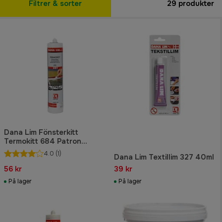
Filtrer & sorter
29
produkter
Dana Lim Fönsterkitt
Termokitt 684 Patron
Ljusgrå 300ml
4.0
(1)
Dana Lim Textillim 327 40ml
56 kr
39 kr
På lager
På lager