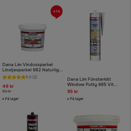
47%
Dana Lim Vindussparkel
Linoljesparkel 682 Naturlig
375 ml
5.0
(2)
Dana Lim Fönsterkitt
Window Putty 685 Vit
49 kr
290ml
95 kr
92 kr
På lager
På lager