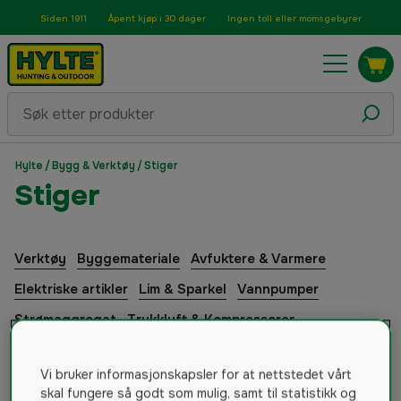
Siden 1911
Åpent kjøp i 30 dager
Ingen toll eller momsgebyrer
Hylte
/
Bygg & Verktøy
/
Stiger
Stiger
Verktøy
Byggemateriale
Avfuktere & Varmere
Elektriske artikler
Lim & Sparkel
Vannpumper
Strømaggregat
Trykkluft & Kompressorer
Sveiser & Tilbehør
Anleggsmaskiner
Vi bruker informasjonskapsler for at nettstedet vårt
Tape & Maskering
Vann & Sanitær
skal fungere så godt som mulig, samt til statistikk og