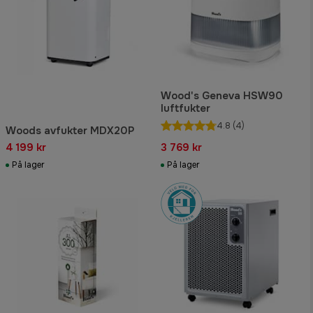
Wood's Geneva HSW90
luftfukter
4.8
(4)
Woods avfukter MDX20P
4 199 kr
3 769 kr
På lager
På lager