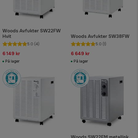
Woods Avfukter SW22FW
Hvit
Woods Avfukter SW38FW
5.0
(4)
5.0
(1)
6 149 kr
6 649 kr
På lager
På lager
Woods SW22FM metallisk