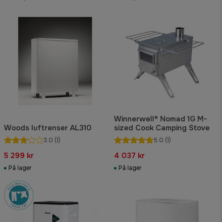
Winnerwell® Nomad 1G M-
Woods luftrenser AL310
sized Cook Camping Stove
3.0
(1)
5.0
(1)
5 299 kr
4 037 kr
På lager
På lager