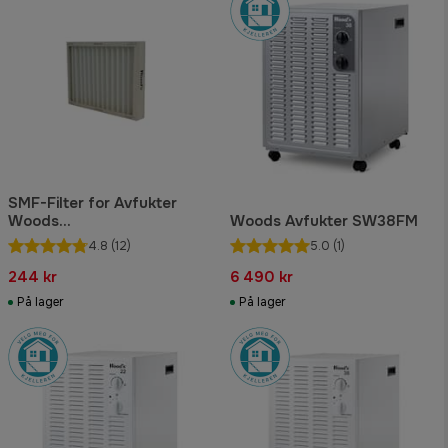
SMF-Filter for Avfukter
Woods
Woods Avfukter SW38FM
DS/ED/TDR/SW/DK/LD
4.8
(12)
5.0
(1)
244 kr
6 490 kr
På lager
På lager