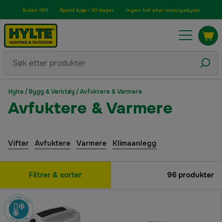
Siden 1911
Åpent kjøp i 30 dager
Ingen toll eller momsgebyrer
Hylte
/
Bygg & Verktøy
/
Avfuktere & Varmere
Avfuktere & Varmere
Vifter
Avfuktere
Varmere
Klimaanlegg
Filtrer & sorter
96
produkter