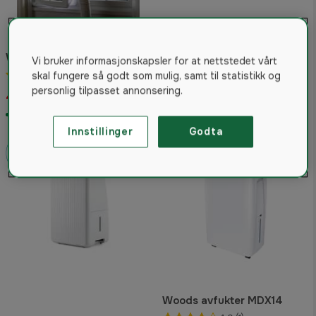
Woods vindussett
Vi bruker informasjonskapsler for at nettstedet vårt
Woods SMF-filter for
4.5
(2)
skal fungere så godt som mulig, samt til statistikk og
Woods DS40FS
personlig tilpasset annonsering.
469 kr
248 kr
På lager
På lager
Innstillinger
Godta
Woods avfukter MDX14