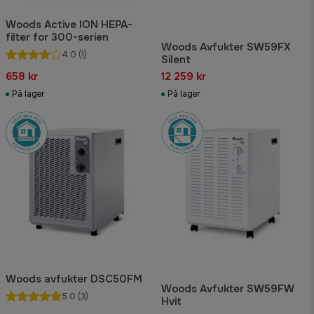
Woods Active ION HEPA-
filter for 300-serien
Woods Avfukter SW59FX
4.0
(1)
Silent
658 kr
12 259 kr
På lager
På lager
Woods avfukter DSC50FM
Woods Avfukter SW59FW
5.0
(3)
Hvit