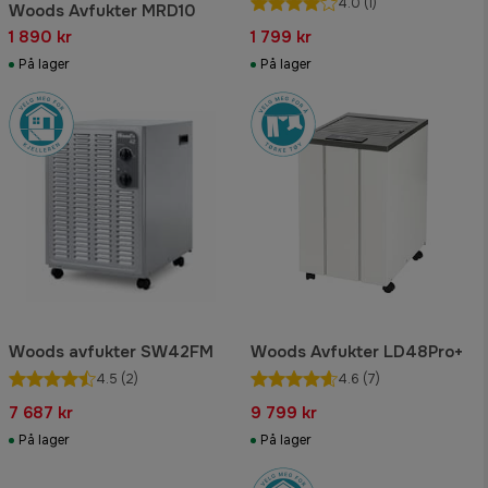
4.0
(1)
Woods Avfukter MRD10
1 890 kr
1 799 kr
På lager
På lager
Woods avfukter SW42FM
Woods Avfukter LD48Pro+
4.5
(2)
4.6
(7)
7 687 kr
9 799 kr
På lager
På lager