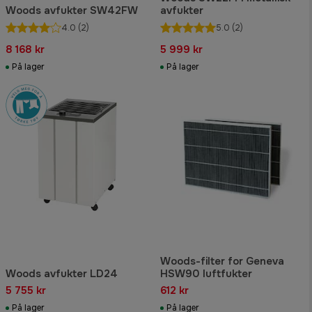
Woods avfukter SW42FW
avfukter
4.0
(2)
5.0
(2)
8 168 kr
5 999 kr
På lager
På lager
Woods-filter for Geneva
Woods avfukter LD24
HSW90 luftfukter
5 755 kr
612 kr
På lager
På lager