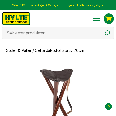
Siden 1911
Åpent kjøp i 30 dager
Ingen toll eller momsgebyrer
Stoler & Paller
/
5etta Jaktstol, stativ 70cm