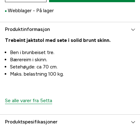
Webblager -
På lager
Produktinformasjon
Trebeint jaktstol med sete i solid brunt skinn.
Ben i brunbeiset tre.
Bærereim i skinn.
Setehøyde: ca 70 cm.
Maks. belastning 100 kg.
Se alle varer fra 5etta
Produktspesifikasjoner
Part nr
3000006665