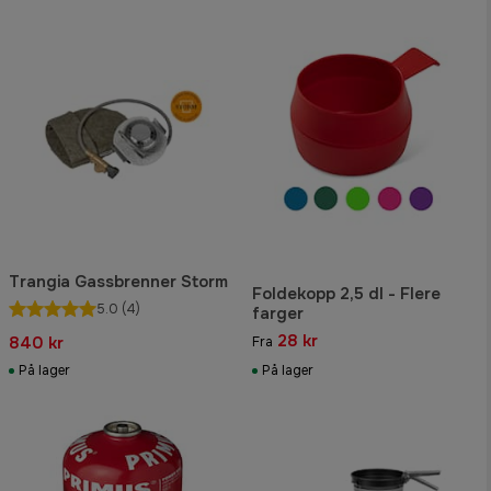
Trangia Gassbrenner Storm
Foldekopp 2,5 dl - Flere
5.0
(4)
farger
28 kr
840 kr
Fra
På lager
På lager