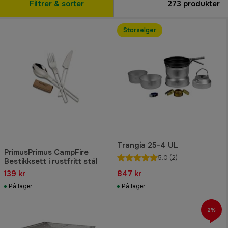
Filtrer & sorter
273
produkter
Storselger
Trangia 25-4 UL
PrimusPrimus CampFire
5.0
(2)
Bestikksett i rustfritt stål
139 kr
847 kr
På lager
På lager
2%