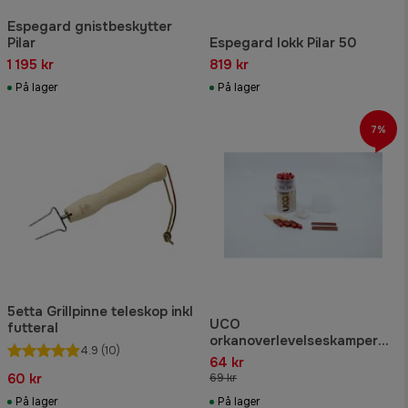
Espegard gnistbeskytter
Pilar
Espegard lokk Pilar 50
1 195 kr
819 kr
På lager
På lager
7%
5etta Grillpinne teleskop inkl
UCO
futteral
orkanoverlevelseskamper
4.9
(10)
med 20 kamper
64 kr
60 kr
69 kr
På lager
På lager