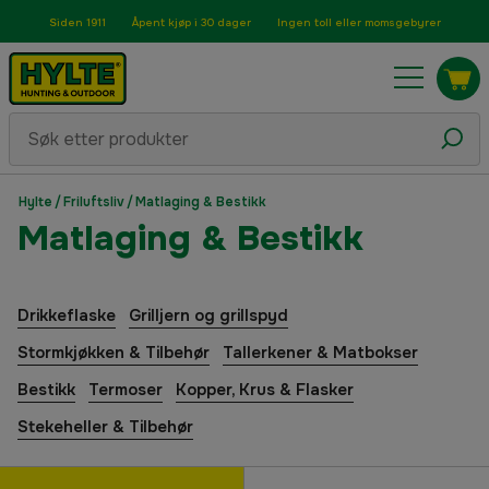
Siden 1911
Åpent kjøp i 30 dager
Ingen toll eller momsgebyrer
Hylte
/
Friluftsliv
/
Matlaging & Bestikk
Matlaging & Bestikk
Drikkeflaske
Grilljern og grillspyd
Stormkjøkken & Tilbehør
Tallerkener & Matbokser
Bestikk
Termoser
Kopper, Krus & Flasker
Stekeheller & Tilbehør