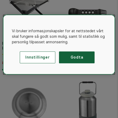
Vi bruker informasjonskapsler for at nettstedet vårt
skal fungere så godt som mulig, samt til statistikk og
personlig tilpasset annonsering.
Primus Kamoto OpenFire Pit
Large
Trangia T-Spoon
4.8
(5)
Innstillinger
Godta
89 kr
817 kr
91 kr
På lager
På lager