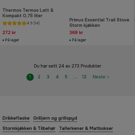
Thermos Termos Lett &
Kompakt 0,75 liter
Primus Essential Trail Stove
4.9
(14)
Storm kjøkken
272 kr
369 kr
På lager
På lager
Du har sett 24 av 273 Produkter
1
2
3
4
5
…
12
Neste
Drikkeflaske
Grilljern og grillspyd
Stormkjøkken & Tilbehør
Tallerkener & Matbokser