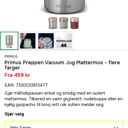
PRIMUS
Primus Preppen Vacuum Jug Mattermos - flere
farger
Fra
459 kr
EAN
:
7330033913477
Gjør måltidspausen enkel og smidig med en isolert
mattermos. Tilbered en varm gryterett, nudelsuppe eller en
kjølig gazpacho til lunsj rett når sulten melder seg.
Gjør valg
Velg Farge