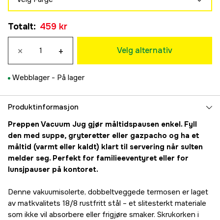
Sølv
Totalt
:
459 kr
459 kr
×
+
Velg alternativ
Webblager -
På lager
Produktinformasjon
Preppen Vacuum Jug gjør måltidspausen enkel. Fyll
den med suppe, gryteretter eller gazpacho og ha et
måltid (varmt eller kaldt) klart til servering når sulten
melder seg. Perfekt for familieeventyret eller for
lunsjpauser på kontoret.
Denne vakuumisolerte, dobbeltveggede termosen er laget
av matkvalitets 18/8 rustfritt stål – et slitesterkt materiale
som ikke vil absorbere eller frigjøre smaker. Skrukorken i