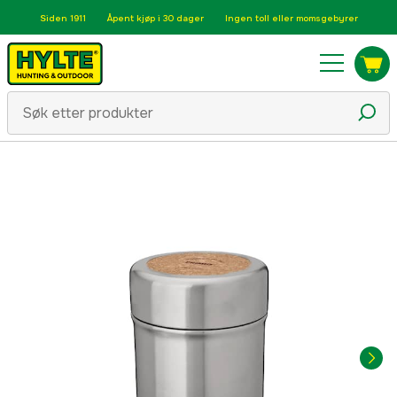
Siden 1911
Åpent kjøp i 30 dager
Ingen toll eller momsgebyrer