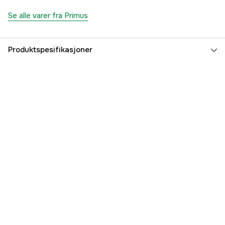
Se alle varer fra Primus
Produktspesifikasjoner
Part nr
3000044215
Produsentens artikkelnummer
P742850
EAN
7330033913477