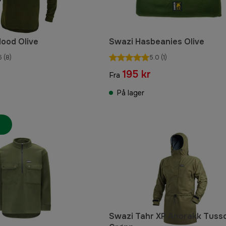
ood Olive
Swazi Hasbeanies Olive
6
(8)
5.0
(1)
195 kr
Fra
På lager
Swazi Tahr XP Anorakk Tuss