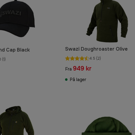
Swazi Doughroaster Olive
nd Cap Black
4.5
(2)
0
(1)
949 kr
Fra
På lager