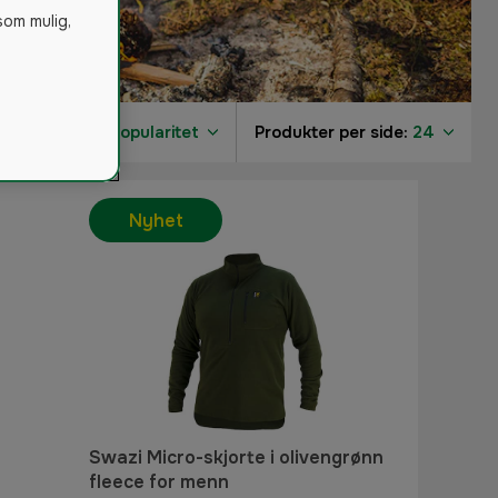
som mulig,
Sorter på:
Popularitet
Produkter per side:
24
Nyhet
5
1
1
Swazi Micro-skjorte i olivengrønn
fleece for menn