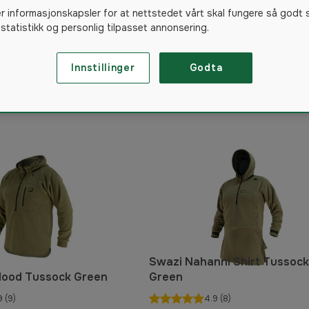
er informasjonskapsler for at nettstedet vårt skal fungere så godt 
 statistikk og personlig tilpasset annonsering.
Innstillinger
Godta
26
produkter
Swazi Nahanni Shirt Tussock
Hood Tussock Green
Green
9
(9)
4.9
(8)