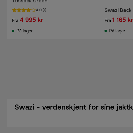
Tussock Green
Swazi Back 
4.0
(1)
4 995 kr
1 165 k
Fra
Fra
På lager
På lager
Swazi - verdenskjent for sine jaktk