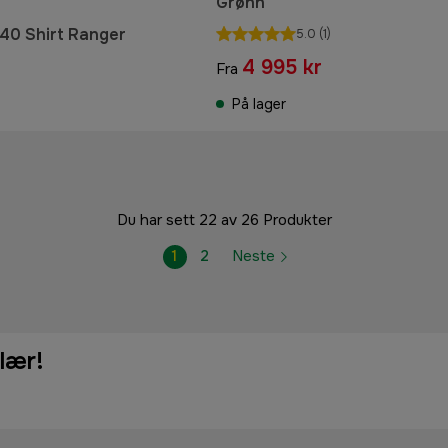
Grønn
40 Shirt Ranger
5.0
(1)
r
4 995 kr
Fra
På lager
Du har sett 22 av 26 Produkter
1
2
Neste
lær!