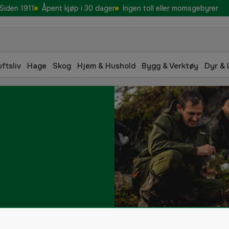
Siden 1911
Åpent kjøp i 30 dager
Ingen toll eller momsgebyrer
uftsliv
Hage
Skog
Hjem & Hushold
Bygg & Verktøy
Dyr & 