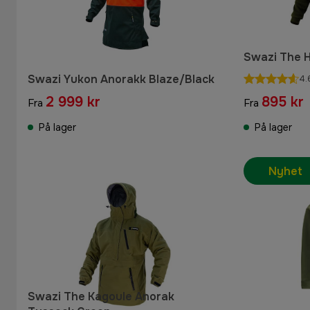
Swazi The H
Swazi Yukon Anorakk Blaze/Black
4.
2 999 kr
895 kr
Fra
Fra
På lager
På lager
Nyhet
Swazi The Kagoule Anorak