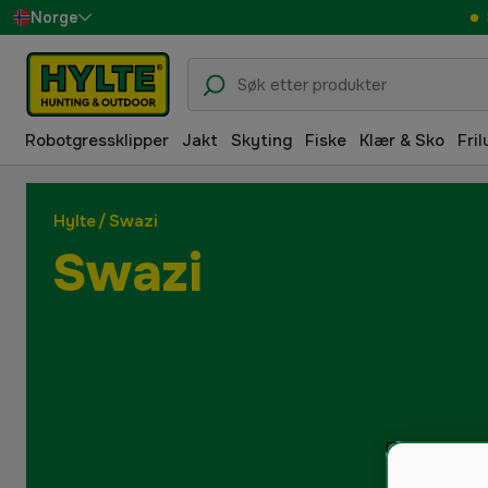
Norge
Sverige
Danmark
Robotgressklipper
Jakt
Skyting
Fiske
Klær & Sko
Fril
Suomi
Deutschland
Hylte
/
Swazi
Swazi