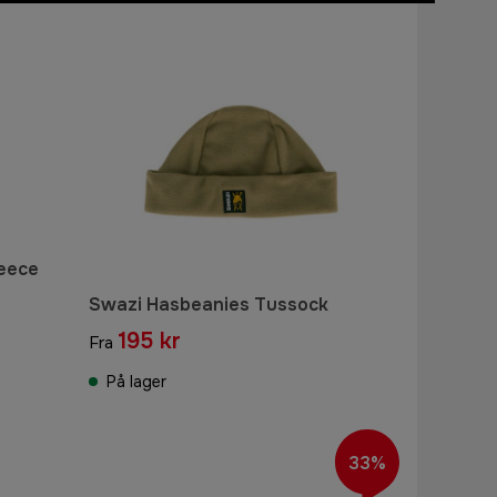
leece
Swazi Hasbeanies Tussock
195 kr
Fra
På lager
33%