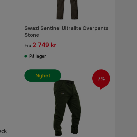
Swazi Sentinel Ultralite Overpants
Stone
2 749 kr
Fra
På lager
Nyhet
7%
ock