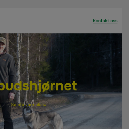
Kontakt oss
lbudshjørnet
Se alle våre tilbud