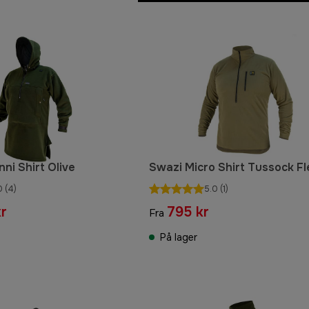
ni Shirt Olive
Swazi Micro Shirt Tussock F
0
(4)
5.0
(1)
r
795 kr
Fra
På lager