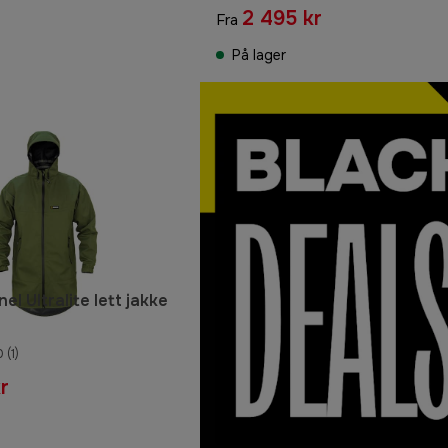
2 495 kr
Fra
På lager
el Ultralite lett jakke
0
(1)
r