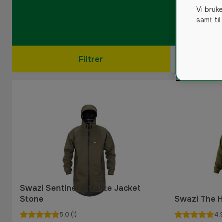
Vi bruk
samt til
Filtrer
Swazi Sentinel Ultralite Jacket
Stone
Swazi The 
5.0
(1)
4.