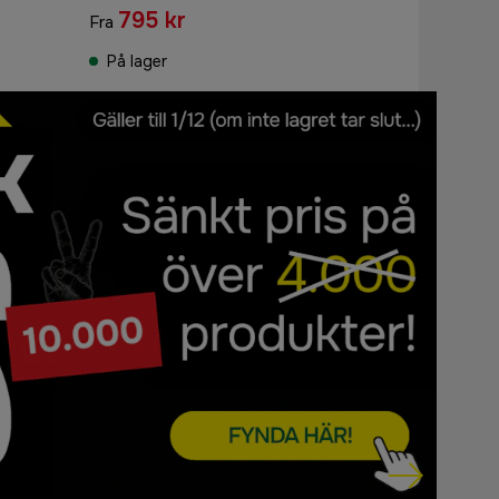
795 kr
Fra
På lager