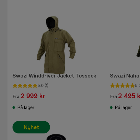
Swazi Winddriver Jacket Tussock
Swazi Nahan
5.0
(1)
5.
2 999 kr
2 495 k
Fra
Fra
På lager
På lager
Nyhet