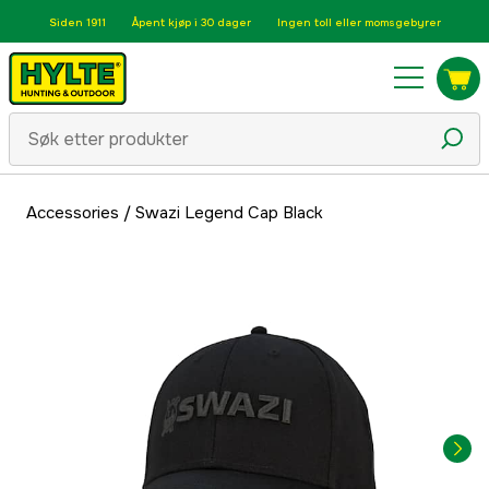
Siden 1911
Åpent kjøp i 30 dager
Ingen toll eller momsgebyrer
Accessories
/
Swazi Legend Cap Black