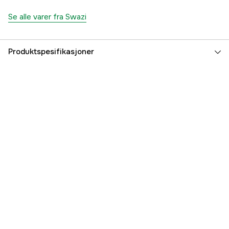
Se alle varer fra Swazi
Produktspesifikasjoner
Fargetone
Svart
Dame/Herre
Unisex
Part nr
3000037113
Produsentens artikkelnummer
ASC1
EAN
9420022020816