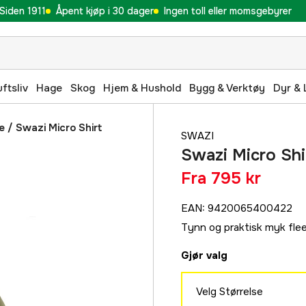
Siden 1911
Åpent kjøp i 30 dager
Ingen toll eller momsgebyrer
uftsliv
Hage
Skog
Hjem & Hushold
Bygg & Verktøy
Dyr & 
e
/
Swazi Micro Shirt
SWAZI
Swazi Micro Shi
Fra
795 kr
EAN
:
9420065400422
Tynn og praktisk myk flee
Gjør valg
Velg Størrelse