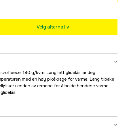
Velg alternativ
crofleece, 140 g/kvm. Lang lett glidelås lar deg
mperaturen med en høy pikékrage for varme. Lang tilbake
elløkker i enden av ermene for å holde hendene varme.
lidelås.