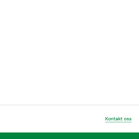
Grønn
Herre
3000046046
lnummer
BSDV-TUS-S
9420065400422
Kontakt oss