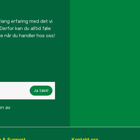
 lang erfaring med det vi
Derfor kan du alltid føle
te når du handler hos oss!
Ja takk!
en av
e & Support
Kontakt oss