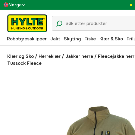
Norge
Sverige
Danmark
Robotgressklipper
Jakt
Skyting
Fiske
Klær & Sko
Fril
Suomi
Deutschland
Klær og Sko
/
Herreklær
/
Jakker herre
/
Fleecejakke herr
Tussock Fleece