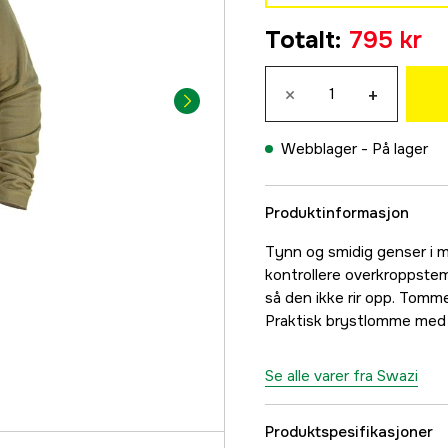
S
Totalt
:
795 kr
795 kr
M
×
+
795 kr
L
Webblager -
På lager
795 kr
XL
Produktinformasjon
795 kr
2XL
Tynn og smidig genser i mi
795 kr
kontrollere overkroppste
så den ikke rir opp. Tomm
3XL
Praktisk brystlomme med g
795 kr
Se alle varer fra Swazi
Produktspesifikasjoner