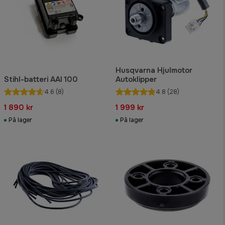
Husqvarna Hjulmotor
Stihl-batteri AAI 100
Autoklipper
4.6
(8)
4.8
(28)
1 890 kr
1 999 kr
På lager
På lager