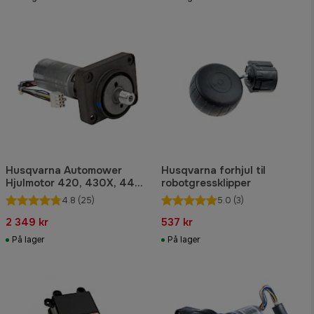
Husqvarna Automower
Husqvarna forhjul til
Hjulmotor 420, 430X, 440,
robotgressklipper
450X, 520, 550
4.8
(25)
5.0
(3)
2 349 kr
537 kr
På lager
På lager