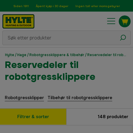
Siden 1911
Åpent kjøp i 30 dager
Ingen toll eller momsgebyrer
Hylte
/
Hage
/
Robotgressklippere & tilbehør
/
Reservedeler til robotgressklippere
Reservedeler til
robotgressklippere
Robotgressklipper
Tilbehør til robotgressklippere
Filtrer & sorter
148
produkter