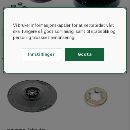
Vi bruker informasjonskapsler for at nettstedet vårt
Husqvarna Front wheel kit
skal fungere så godt som mulig, samt til statistikk og
Maintenance and spare part
Husqvarna lager komplett
personlig tilpasset annonsering.
4.9
(20)
5.0
(23)
537 kr
271 kr
Innstillinger
Godta
På lager
På lager
Husqvarna Knivskive