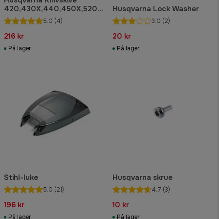
420,430X,440,450X,520,5
Husqvarna Lock Washer
50
5.0
(4)
3.0
(2)
216 kr
20 kr
På lager
På lager
Stihl-luke
Husqvarna skrue
5.0
(21)
4.7
(3)
196 kr
10 kr
På lager
På lager