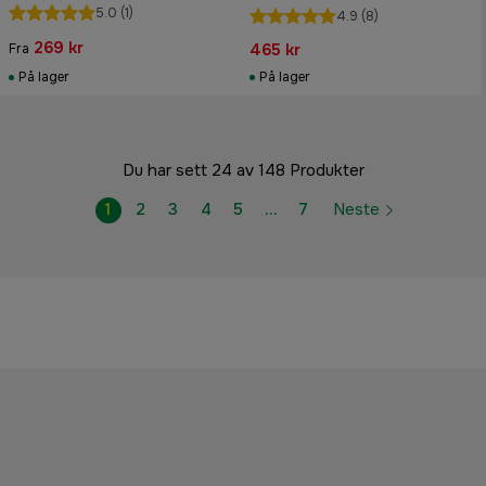
spare part
forhjul
5.0
(1)
4.9
(8)
269 kr
465 kr
Fra
På lager
På lager
Du har sett 24 av 148 Produkter
1
2
3
4
5
…
7
Neste