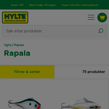
Siden 1911
Åpent kjøp i 30 dager
Ingen toll eller momsgebyrer
Hylte
/
Rapala
Rapala
Filtrer & sorter
75
produkter