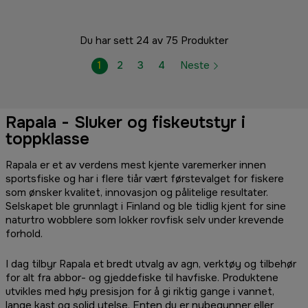
Du har sett 24 av 75 Produkter
1
2
3
4
Neste
Rapala - Sluker og fiskeutstyr i
toppklasse
Rapala er et av verdens mest kjente varemerker innen
sportsfiske og har i flere tiår vært førstevalget for fiskere
som ønsker kvalitet, innovasjon og pålitelige resultater.
Selskapet ble grunnlagt i Finland og ble tidlig kjent for sine
naturtro wobblere som lokker rovfisk selv under krevende
forhold.
I dag tilbyr Rapala et bredt utvalg av agn, verktøy og tilbehør
for alt fra abbor- og gjeddefiske til havfiske. Produktene
utvikles med høy presisjon for å gi riktig gange i vannet,
lange kast og solid ytelse. Enten du er nybegynner eller