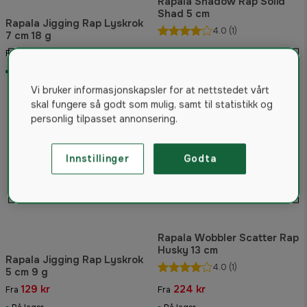
Rapala Shadow Rap Solid
Shad 5 cm
Rapala Jigging Rap Lyskrok
4.0
(1)
7 cm 18 g
95 kr
139 kr
Fra
Fra
På lager
På lager
Vi bruker informasjonskapsler for at nettstedet vårt
skal fungere så godt som mulig, samt til statistikk og
personlig tilpasset annonsering.
Innstillinger
Godta
Rapala Wobbler Scatter Rap
Husky 13 cm
Rapala Jigging Rap Lyskrok
4.0
(1)
5 cm 9 g
129 kr
224 kr
Fra
Fra