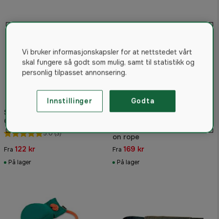
Vi bruker informasjonskapsler for at nettstedet vårt
skal fungere så godt som mulig, samt til statistikk og
personlig tilpasset annonsering.
Innstillinger
Godta
Standard Dummy 250g
Grønn
Non-Stop Dogwear Dog ball
5.0
(3)
on rope
122 kr
169 kr
Fra
Fra
På lager
På lager