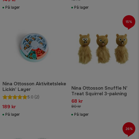
På lager
På lager
15%
Nina Ottosson Aktivitetsleke
Nina Ottosson Snuffle N'
Lickin' Layer
Treat Squirrel 3-pakning
5.0
(2)
68 kr
189 kr
80 kr
På lager
På lager
26%