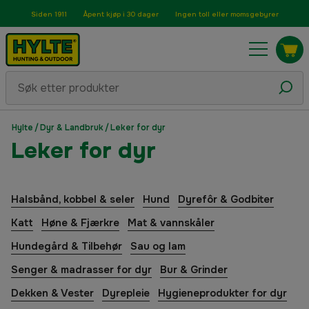
Siden 1911
Åpent kjøp i 30 dager
Ingen toll eller momsgebyrer
Hylte
/
Dyr & Landbruk
/
Leker for dyr
Leker for dyr
Halsbånd, kobbel & seler
Hund
Dyrefôr & Godbiter
Katt
Høne & Fjærkre
Mat & vannskåler
Hundegård & Tilbehør
Sau og lam
Senger & madrasser for dyr
Bur & Grinder
Dekken & Vester
Dyrepleie
Hygieneprodukter for dyr