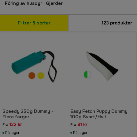
Fôring av husdyr
Gjerder
Filtrer & sorter
123
produkter
Speedy 250g Dummy -
Easy Fetch Puppy Dummy
Flere farger
100g Svart/Hvit
122 kr
91 kr
Fra
Fra
På lager
På lager