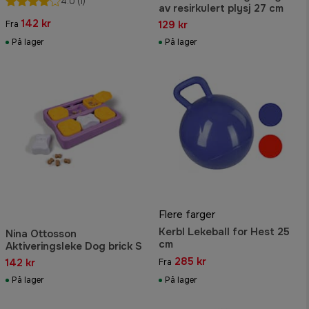
4.0
(1)
av resirkulert plysj 27 cm
142 kr
129 kr
Fra
På lager
På lager
Flere farger
Kerbl Lekeball for Hest 25
Nina Ottosson
cm
Aktiveringsleke Dog brick S
285 kr
142 kr
Fra
På lager
På lager