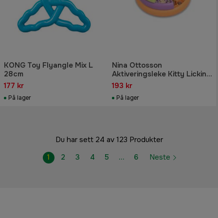
KONG Toy Flyangle Mix L
Nina Ottosson
28cm
Aktiveringsleke Kitty Lickin
Layers
177 kr
193 kr
På lager
På lager
Du har sett 24 av 123 Produkter
1
2
3
4
5
…
6
Neste