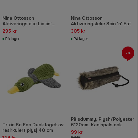
Nina Ottosson
Nina Ottosson
Aktiveringsleke Lickin'
Aktiveringsleke Spin 'n' Eat
Layers
295 kr
305 kr
På lager
På lager
2%
Pälsdummy, Plysh/Polyester
Trixie Be Eco Duck laget av
6*20cm, Kaninpälslook
resirkulert plysj 40 cm
99 kr
149 kr
101 kr