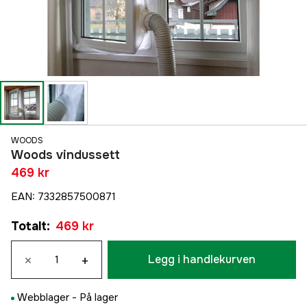
WOODS
Woods vindussett
469 kr
EAN
:
7332857500871
Totalt
:
469 kr
×
+
Legg i handlekurven
Webblager -
På lager