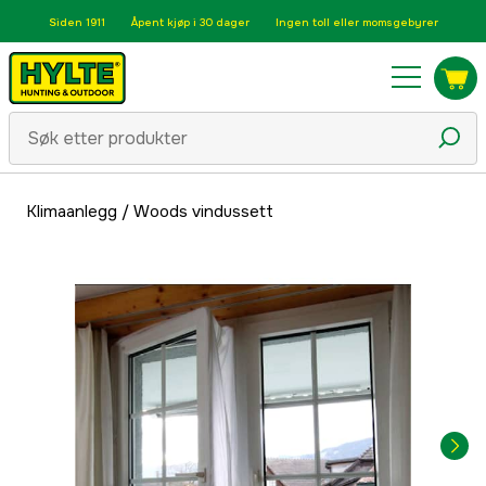
Siden 1911
Åpent kjøp i 30 dager
Ingen toll eller momsgebyrer
Klimaanlegg
/
Woods vindussett