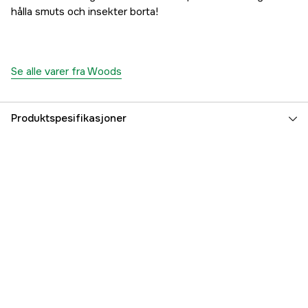
hålla smuts och insekter borta!
Se alle varer fra Woods
Produktspesifikasjoner
Part nr
3000006243
Produsentens artikkelnummer
WAC_wk
EAN
7332857500871