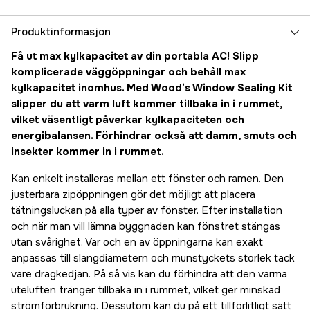
Produktinformasjon
Få ut max kylkapacitet av din portabla AC! Slipp
komplicerade väggöppningar och behåll max
kylkapacitet inomhus. Med Wood’s Window Sealing Kit
slipper du att varm luft kommer tillbaka in i rummet,
vilket väsentligt påverkar kylkapaciteten och
energibalansen. Förhindrar också att damm, smuts och
insekter kommer in i rummet.
Kan enkelt installeras mellan ett fönster och ramen. Den
justerbara zipöppningen gör det möjligt att placera
tätningsluckan på alla typer av fönster. Efter installation
och när man vill lämna byggnaden kan fönstret stängas
utan svårighet. Var och en av öppningarna kan exakt
anpassas till slangdiametern och munstyckets storlek tack
vare dragkedjan. På så vis kan du förhindra att den varma
uteluften tränger tillbaka in i rummet, vilket ger minskad
strömförbrukning. Dessutom kan du på ett tillförlitligt sätt