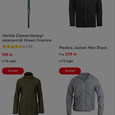
Härkila Diamantbelagt
skjerpestål Green Onesize
4.7
(3)
Medina Jacket Men Black
299 kr
169 kr
Fra
På lager
På lager
Outlet
Outlet