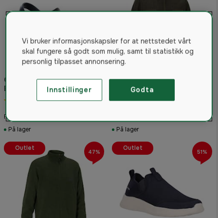
Vi bruker informasjonskapsler for at nettstedet vårt
skal fungere så godt som mulig, samt til statistikk og
personlig tilpasset annonsering.
Cruz Nower Unisex Sandal
Black
Innstillinger
Godta
Swedteam Vist Loden Pro
4.0
(3)
Anorak Dark Olive
99 kr
1 199 kr
Fra
Fra
På lager
På lager
Outlet
Outlet
47%
51%