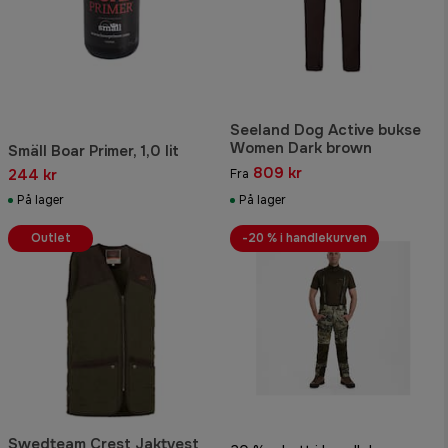
Seeland Dog Active bukse
Women Dark brown
Smäll Boar Primer, 1,0 lit
809 kr
244 kr
Fra
På lager
På lager
Outlet
-20 % i handlekurven
Swedteam Crest Jaktvest