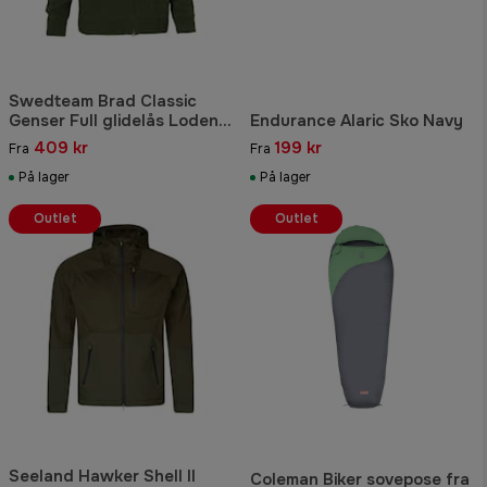
Swedteam Brad Classic
Genser Full glidelås Loden
Endurance Alaric Sko Navy
Grønn
409 kr
199 kr
Fra
Fra
På lager
På lager
Outlet
Outlet
Seeland Hawker Shell II
Coleman Biker sovepose fra