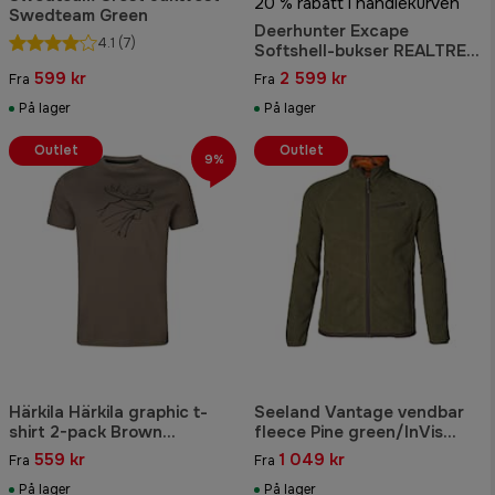
20 % rabatt i handlekurven
Swedteam Green
Deerhunter Excape
4.1
(7)
Softshell-bukser REALTREE
EXCAPE™ for menn
599 kr
2 599 kr
Fra
Fra
På lager
På lager
Outlet
Outlet
9%
Härkila Härkila graphic t-
Seeland Vantage vendbar
shirt 2-pack Brown
fleece Pine green/InVis
granite/Phantom
orange blaze
559 kr
1 049 kr
Fra
Fra
På lager
På lager