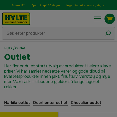
Siden 1911
Åpent kjøp i 30 dager
Ingen toll eller momsgebyrer
Hylte
/
Outlet
Outlet
Her finner du et stort utvalg av produkter til ekstra lave
priser. Vi har samlet nedsatte varer og gode tilbud på
kvalitetsprodukter innen jakt, friluftsliv, verktøy og mye
mer. Vær rask – tilbudene gjelder så lenge lageret
rekker!
Härkila outlet
Deerhunter outlet
Chevalier outlet