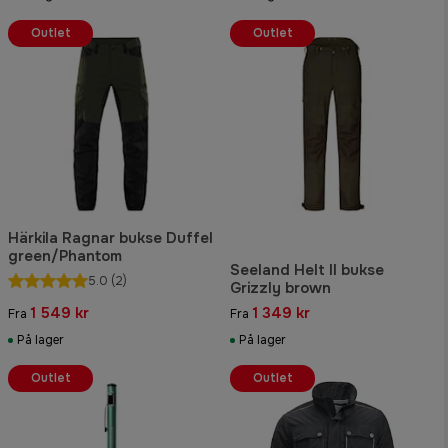
Outlet
Outlet
Härkila Ragnar bukse Duffel
green/Phantom
Seeland Helt II bukse
5.0
(2)
Grizzly brown
1 549 kr
1 349 kr
Fra
Fra
På lager
På lager
Outlet
Outlet