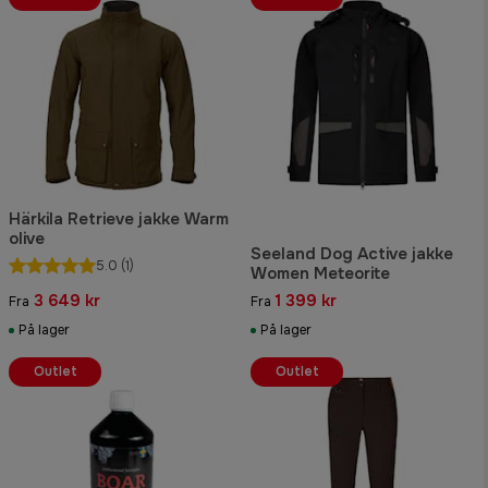
Härkila Retrieve jakke Warm
olive
Seeland Dog Active jakke
5.0
(1)
Women Meteorite
3 649 kr
1 399 kr
Fra
Fra
På lager
På lager
Outlet
Outlet