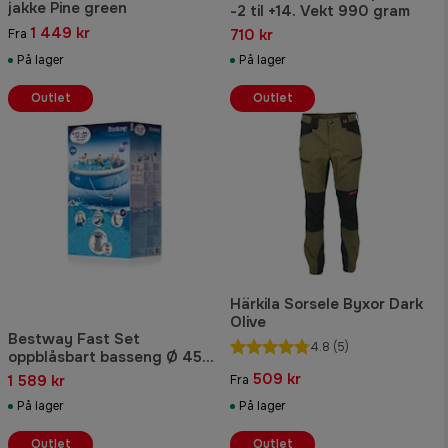
jakke Pine green
-2 til +14. Vekt 990 gram
1 449 kr
710 kr
Fra
På lager
På lager
Outlet
Outlet
Härkila Sorsele Byxor Dark
Olive
Bestway Fast Set
4.8
(5)
oppblåsbart basseng Ø 457
x 84 cm. 9677 liter
509 kr
1 589 kr
Fra
På lager
På lager
Outlet
Outlet