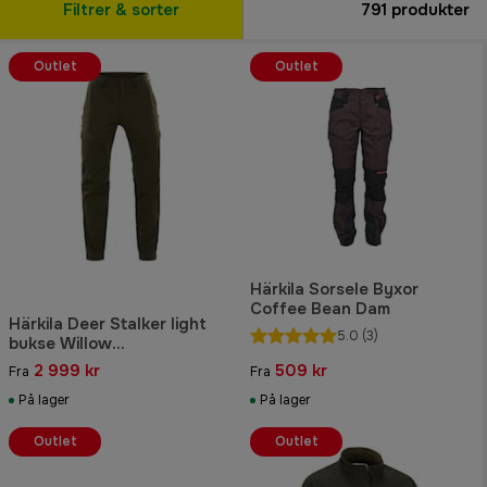
Filtrer & sorter
791
produkter
Outlet
Outlet
Härkila Sorsele Byxor
Coffee Bean Dam
Härkila Deer Stalker light
5.0
(3)
bukse Willow
green/Shadow brown
2 999 kr
509 kr
Fra
Fra
På lager
På lager
Outlet
Outlet