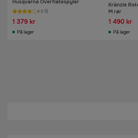
Husqvarna Overflatespyler
Kränzle Rot
M rør
4.0
(1)
1 379 kr
1 490 kr
På lager
På lager