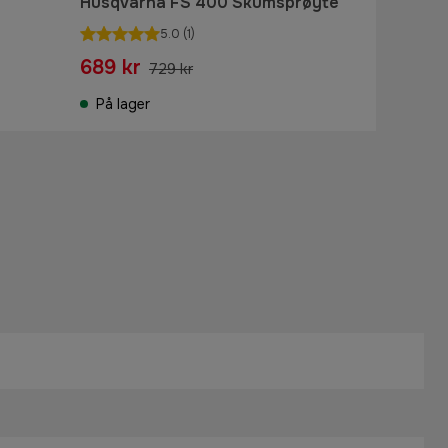
Husqvarna FS 400 Skumsprøyte
5.0
(1)
689 kr
729 kr
På lager