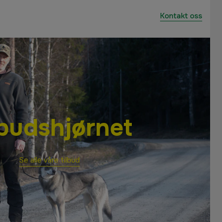
Kontakt oss
lbudshjørnet
Se alle våre tilbud