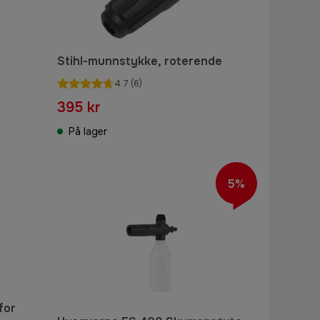
Stihl-munnstykke, roterende
4.7
(6)
395 kr
På lager
5%
for