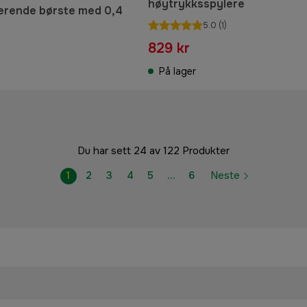
høytrykksspylere
erende børste med 0,4
5.0
(1)
829 kr
På lager
Du har sett 24 av 122 Produkter
1
2
3
4
5
…
6
Neste