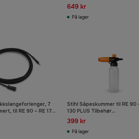
649 kr
På lager
ykkslangeforlenger, 7
Stihl Såpeskummer til RE 90 
mert, til RE 90 – RE 170
130 PLUS Tilbehør
ør høytrykksvasker
høytrykksvasker
399 kr
På lager