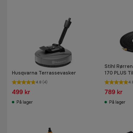
Stihl Rørren
Husqvarna Terrassevasker
170 PLUS Ti
høytrykksv
4.8
(4)
4.
499 kr
789 kr
På lager
På lager