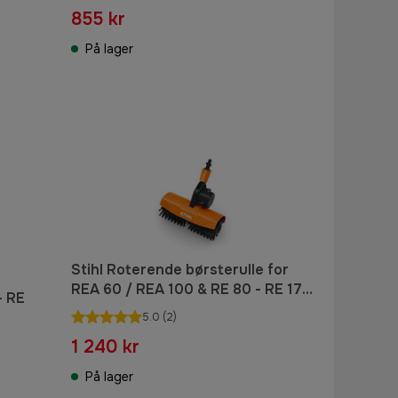
høytrykksvasker
855 kr
På lager
Stihl Roterende børsterulle for
REA 60 / REA 100 & RE 80 - RE 170
- RE
PLUS
5.0
(2)
1 240 kr
På lager