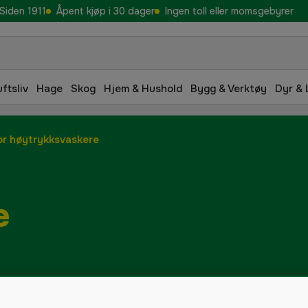
Siden 1911
Åpent kjøp i 30 dager
Ingen toll eller momsgebyrer
uftsliv
Hage
Skog
Hjem & Hushold
Bygg & Verktøy
Dyr & 
for høytrykksvaskere
e