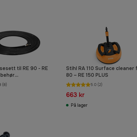
sesett til RE 90 - RE
Stihl RA 110 Surface cleaner 
lbehør
80 – RE 150 PLUS
asker
8
(8)
5.0
(2)
663 kr
På lager