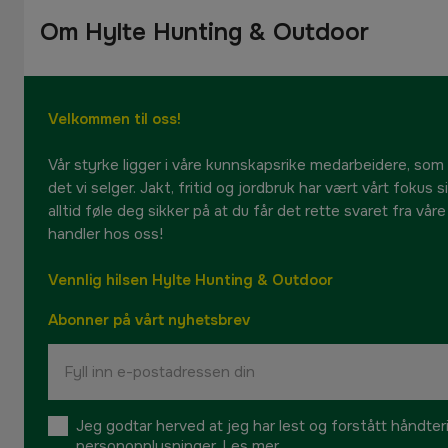
Om Hylte Hunting & Outdoor
Velkommen til oss!
Vår styrke ligger i våre kunnskapsrike medarbeidere, som
det vi selger. Jakt, fritid og jordbruk har vært vårt fokus 
alltid føle deg sikker på at du får det rette svaret fra vår
handler hos oss!
Vennlig hilsen Hylte Hunting & Outdoor
Abonner på vårt nyhetsbrev
Jeg godtar herved at jeg har lest og forstått håndte
personopplysninger.
Les mer