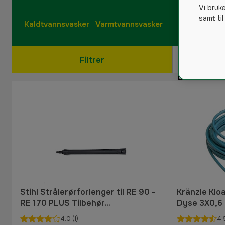
Vi bruk
samt til
Kaldtvannsvasker
Varmtvannsvasker
Filtrer
Stihl Strålerørforlenger til RE 90 -
Kränzle Klo
RE 170 PLUS Tilbehør
Dyse 3X0,6
høytrykksvasker
4.0
(1)
4.