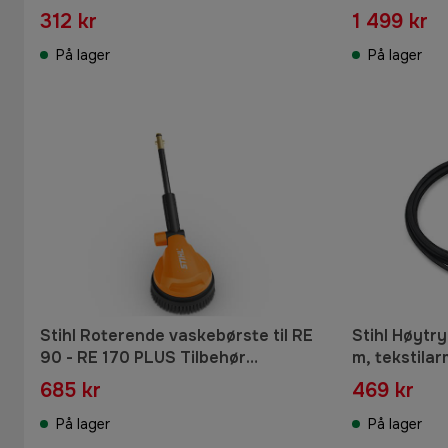
312 kr
1 499 kr
På lager
På lager
Stihl Roterende vaskebørste til RE
Stihl Høytr
90 - RE 170 PLUS Tilbehør
m, tekstilar
høytrykksvasker
PLUS Tilbeh
685 kr
469 kr
På lager
På lager