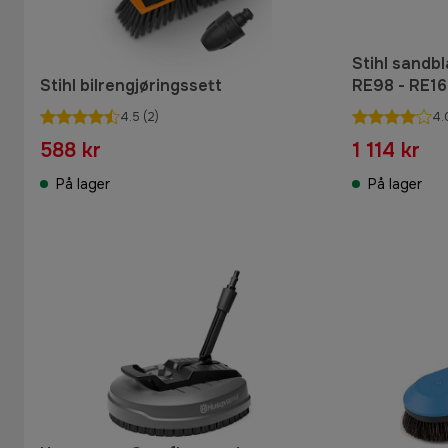
Stihl sandbl
Stihl bilrengjøringssett
RE98 - RE1
4.5
(2)
4.
588 kr
1 114 kr
På lager
På lager