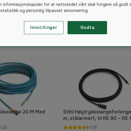
er informasjonskapsler for at nettstedet vårt skal fungere så godt 
 statistikk og personlig tilpasset annonsering.
Innstillinger
Godta
122
produkter
akkslange 20 M Med
Stihl Høytrykkslangeforlenge
m, stålarmert, til RE 90 – RE 
PLUS Tilbehør høytrykksvas
5
(2)
5.0
(1)