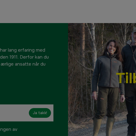
 har lang erfaring med
siden 1911. Derfor kan du
e ærlige ansatte når du
Ti
Ja takk!
ringen av