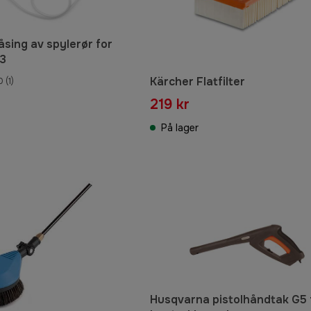
åsing av spylerør for
63
Kärcher Flatfilter
0
(1)
219 kr
På lager
Husqvarna pistolhåndtak G5 