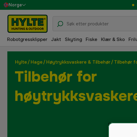
Norge
Sverige
Danmark
Robotgressklipper
Jakt
Skyting
Fiske
Klær & Sko
Fril
Suomi
Deutschland
Hylte
/
Hage
/
Høytrykksvaskere & Tilbehør
/
Tilbehør 
Tilbehør for
høytrykksvasker