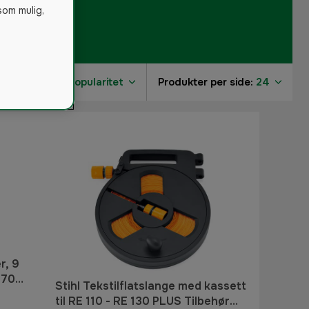
som mulig,
Sorter på:
Popularitet
Produkter per side:
24
r, 9
170
Stihl Tekstilflatslange med kassett
ker
til RE 110 - RE 130 PLUS Tilbehør