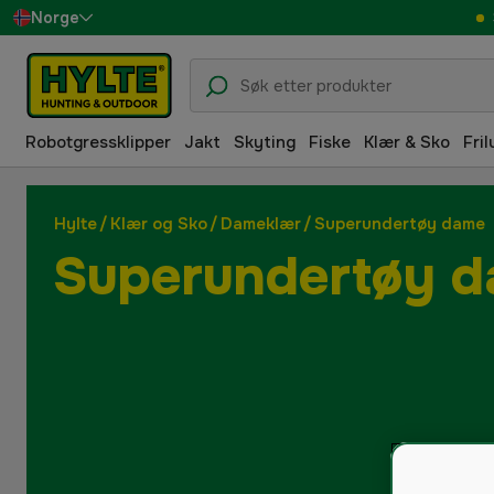
Norge
Sverige
Danmark
Robotgressklipper
Jakt
Skyting
Fiske
Klær & Sko
Fril
Suomi
Deutschland
Hylte
/
Klær og Sko
/
Dameklær
/
Superundertøy dame
Superundertøy 