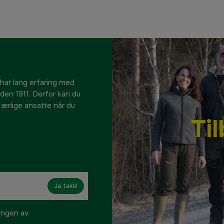
 har lang erfaring med
siden 1911. Derfor kan du
e ærlige ansatte når du
Ti
Ja takk!
ringen av