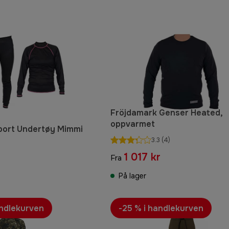
Fröjdamark Genser Heated,
oppvarmet
port Undertøy Mimmi
3.3
(4)
1 017 kr
Fra
På lager
andlekurven
-25 % i handlekurven