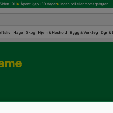
Siden 1911
Åpent kjøp i 30 dager
Ingen toll eller momsgebyrer
uftsliv
Hage
Skog
Hjem & Hushold
Bygg & Verktøy
Dyr & 
dame