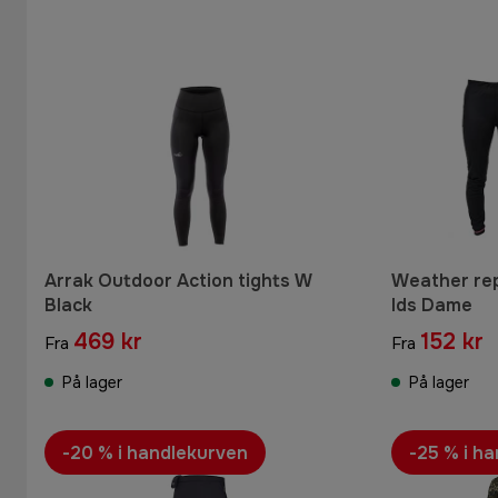
Arrak Outdoor Action tights W
Weather re
Black
Ids Dame
469 kr
152 kr
Fra
Fra
På lager
På lager
-20 % i handlekurven
-25 % i h