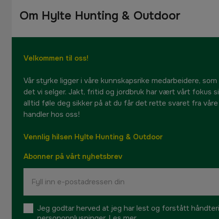
Om Hylte Hunting & Outdoor
Velkommen til oss!
Vår styrke ligger i våre kunnskapsrike medarbeidere, som
det vi selger. Jakt, fritid og jordbruk har vært vårt fokus 
alltid føle deg sikker på at du får det rette svaret fra vår
handler hos oss!
Vennlig hilsen Hylte Hunting & Outdoor
Abonner på vårt nyhetsbrev
Jeg godtar herved at jeg har lest og forstått håndte
personopplysninger.
Les mer