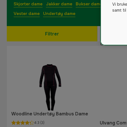
Skjorter dame
Jakker dame
Bukser dame
Gensere 
Vi bruk
samt til
Vester dame
Undertøy dame
Filtrer
Woodline Undertøy Bambus Dame
Ulvang Com
4.3
(3)