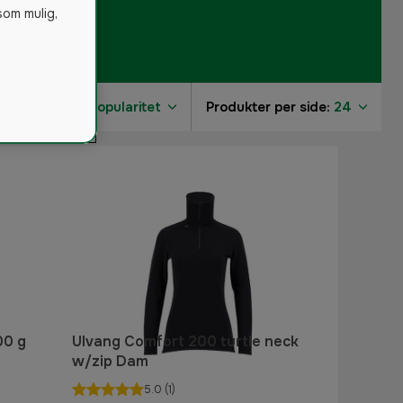
som mulig,
Sorter på:
Popularitet
Produkter per side:
24
2
1
2
1
1
00 g
Ulvang Comfort 200 turtle neck
w/zip Dam
5.0
(1)