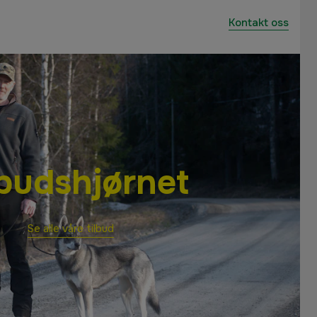
Kontakt oss
lbudshjørnet
Se alle våre tilbud