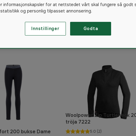
dame
Shorts dame
er informasjonskapsler for at nettstedet vårt skal fungere så godt 
 statistikk og personlig tilpasset annonsering.
Innstillinger
Godta
44
produkter
Woolpower Zip Turtleneck 2
tröja 7222
fort 200 bukse Dame
5.0
(2)