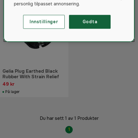
personlig tilpasset annonsering.
Innstillinger
Godta
Gelia Plug Earthed Black
Rubber With Strain Relief
49 kr
På lager
Du har sett 1 av 1 Produkter
1