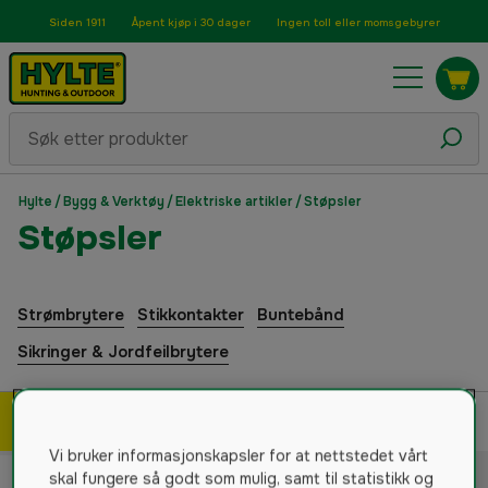
Siden 1911
Åpent kjøp i 30 dager
Ingen toll eller momsgebyrer
Hylte
/
Bygg & Verktøy
/
Elektriske artikler
/
Støpsler
Støpsler
Strømbrytere
Stikkontakter
Buntebånd
Sikringer & Jordfeilbrytere
Filtrer & sorter
1
produkter
Vi bruker informasjonskapsler for at nettstedet vårt
skal fungere så godt som mulig, samt til statistikk og