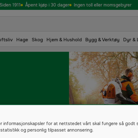
Siden 1911
Åpent kjøp i 30 dager
Ingen toll eller momsgebyrer
uftsliv
Hage
Skog
Hjem & Hushold
Bygg & Verktøy
Dyr & 
er informasjonskapsler for at nettstedet vårt skal fungere så godt 
 statistikk og personlig tilpasset annonsering.