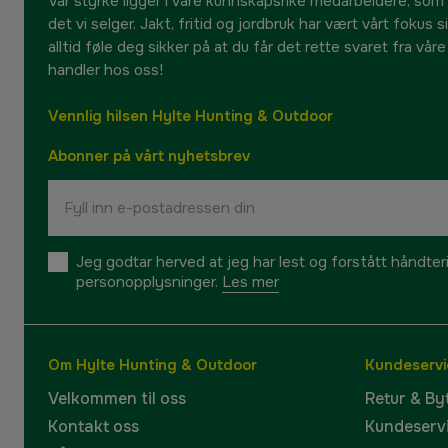
Vår styrke ligger i våre kunnskapsrike medarbeidere, som
det vi selger. Jakt, fritid og jordbruk har vært vårt fokus 
alltid føle deg sikker på at du får det rette svaret fra vår
handler hos oss!
Vennlig hilsen Hylte Hunting & Outdoor
Abonner på vårt nyhetsbrev
Jeg godtar herved at jeg har lest og forstått håndte
personopplysninger.
Les mer
Om Hylte Hunting & Outdoor
Kundeservi
Velkommen til oss
Retur & By
Kontakt oss
Kundeserv