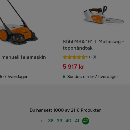
Stihl MSA 161 T Motorsag -
topphåndtak
0 manuell feiemaskin
5.0
(1)
5 917 kr
5-7 hverdager
Sendes om 5-7 hverdager
Du har sett 1000 av 2116 Produkter
38
39
40
41
42