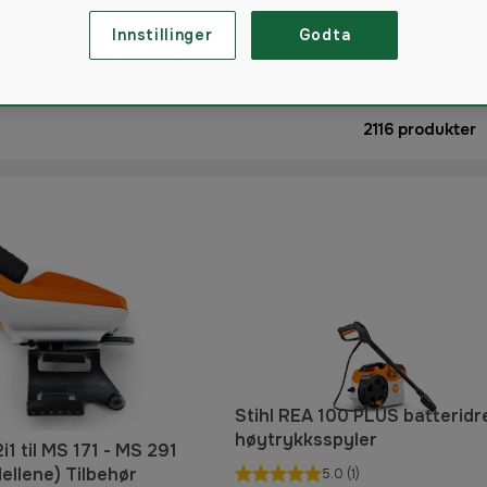
Innstillinger
Godta
2116
produkter
Stihl REA 100 PLUS batteridr
høytrykksspyler
2i1 til MS 171 - MS 291
ellene) Tilbehør
5.0
(1)