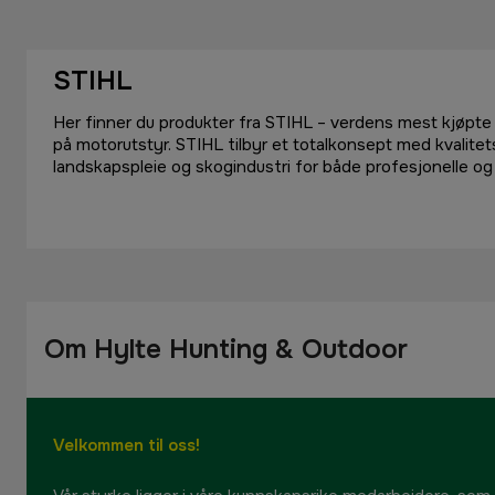
STIHL
Her finner du produkter fra STIHL – verdens mest kjøpt
på motorutstyr. STIHL tilbyr et totalkonsept med kvalite
landskapspleie og skogindustri for både profesjonelle o
Om Hylte Hunting & Outdoor
Velkommen til oss!