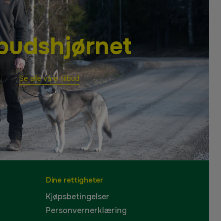
lbudshjørnet
Se alle våre tilbud
Dine rettigheter
Kjøpsbetingelser
Personvernerklæring