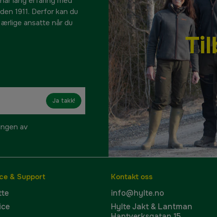
 har lang erfaring med
siden 1911. Derfor kan du
e ærlige ansatte når du
Ti
Ja takk!
ringen av
ce & Support
Kontakt oss
tte
info@hylte.no
ice
Hylte Jakt & Lantman
Hantverksgatan 15