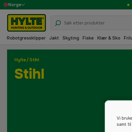
Norge
Sverige
Danmark
Robotgressklipper
Jakt
Skyting
Fiske
Klær & Sko
Fril
Suomi
Deutschland
Hylte
/
Stihl
Stihl
Vi bruk
samt til