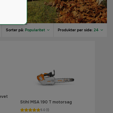
Sorter på:
Popularitet
Produkter per side:
24
evet
Stihl MSA 190 T motorsag
5.0
(1)