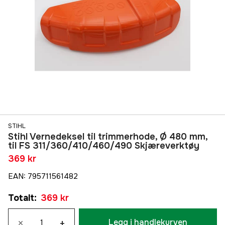
STIHL
Stihl Vernedeksel til trimmerhode, Ø 480 mm,
til FS 311/360/410/460/490 Skjæreverktøy
369 kr
EAN
:
795711561482
Totalt
:
369 kr
×
+
Legg i handlekurven