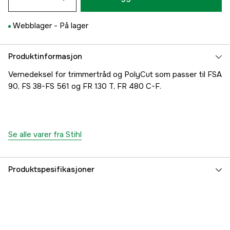
Webblager -
På lager
Produktinformasjon
Vernedeksel for trimmertråd og PolyCut som passer til FSA
90, FS 38-FS 561 og FR 130 T, FR 480 C-F.
Se alle varer fra Stihl
Produktspesifikasjoner
Global garanti
yes
Garanti
1 år