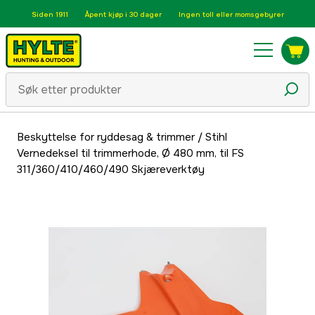
Siden 1911
Åpent kjøp i 30 dager
Ingen toll eller momsgebyrer
Beskyttelse for ryddesag & trimmer
/
Stihl
Vernedeksel til trimmerhode, Ø 480 mm, til FS
311/360/410/460/490 Skjæreverktøy