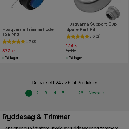
Husqvarna Support Cup
Husqvarna Trimmerhode
Spare Part Kit
T35 M12
5.0
(2)
4.7
(3)
179 kr
377 kr
194 kr
På lager
På lager
Du har sett 24 av 604 Produkter
1
2
3
4
5
…
26
Neste
Ryddesag & Trimmer
Her finner du vårt store utvalg av ryddesager og trimmere.