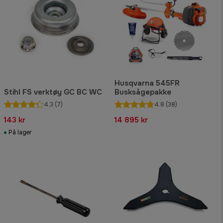
Husqvarna 545FR
Stihl FS verktøy GC BC WC
Busksågepakke
4.3
(7)
4.8
(38)
143 kr
14 895 kr
På lager