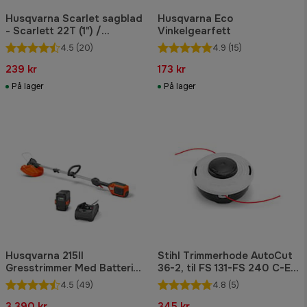
Husqvarna Scarlet sagblad
Husqvarna Eco
- Scarlett 22T (1") /
Vinkelgearfett
Ø200mm
4.5
(20)
4.9
(15)
239 kr
173 kr
På lager
På lager
Husqvarna 215Il
Stihl Trimmerhode AutoCut
Gresstrimmer Med Batteri
36-2, til FS 131-FS 240 C-E,
Og Lader
FR 480 C-F Skjæreverktøy
4.5
(49)
4.8
(5)
3 390 kr
345 kr