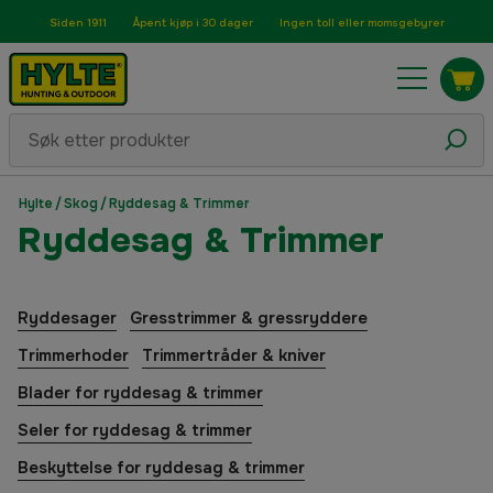
Siden 1911
Åpent kjøp i 30 dager
Ingen toll eller momsgebyrer
Hylte
/
Skog
/
Ryddesag & Trimmer
Ryddesag & Trimmer
Ryddesager
Gresstrimmer & gressryddere
Trimmerhoder
Trimmertråder & kniver
Blader for ryddesag & trimmer
Seler for ryddesag & trimmer
Beskyttelse for ryddesag & trimmer