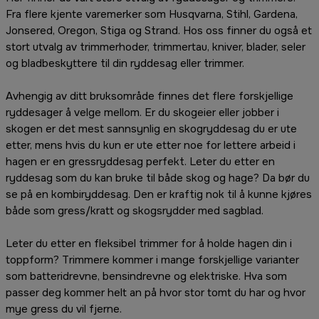
Fra flere kjente varemerker som Husqvarna, Stihl, Gardena,
Jonsered, Oregon, Stiga og Strand. Hos oss finner du også et
stort utvalg av trimmerhoder, trimmertau, kniver, blader, seler
og bladbeskyttere til din ryddesag eller trimmer.
Avhengig av ditt bruksområde finnes det flere forskjellige
ryddesager å velge mellom. Er du skogeier eller jobber i
skogen er det mest sannsynlig en skogryddesag du er ute
etter, mens hvis du kun er ute etter noe for lettere arbeid i
hagen er en gressryddesag perfekt. Leter du etter en
ryddesag som du kan bruke til både skog og hage? Da bør du
se på en kombiryddesag. Den er kraftig nok til å kunne kjøres
både som gress/kratt og skogsrydder med sagblad.
Leter du etter en fleksibel trimmer for å holde hagen din i
toppform? Trimmere kommer i mange forskjellige varianter
som batteridrevne, bensindrevne og elektriske. Hva som
passer deg kommer helt an på hvor stor tomt du har og hvor
mye gress du vil fjerne.