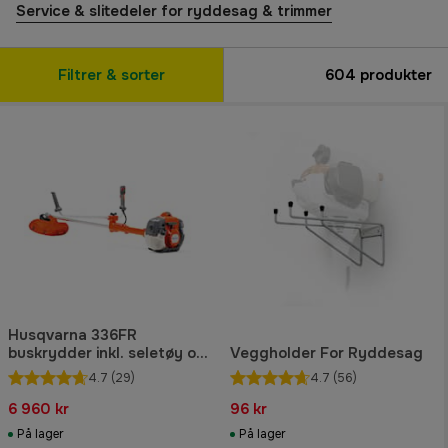
Service & slitedeler for ryddesag & trimmer
Filtrer & sorter
604
produkter
Husqvarna 336FR
buskrydder inkl. seletøy og
Veggholder For Ryddesag
tre skjæresett
4.7
(29)
4.7
(56)
6 960 kr
96 kr
På lager
På lager