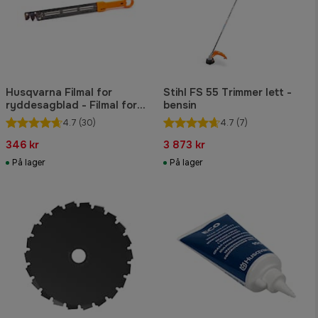
Husqvarna Filmal for
Stihl FS 55 Trimmer lett -
ryddesagblad - Filmal for
bensin
ryddesagblad
4.7
(30)
4.7
(7)
346 kr
3 873 kr
På lager
På lager