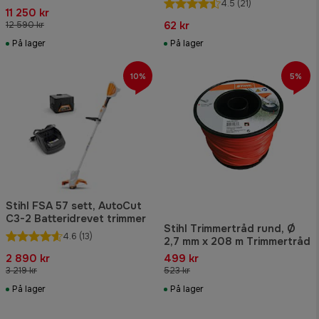
4.5
(21)
11 250 kr
62 kr
12 590 kr
På lager
På lager
10%
5%
Stihl FSA 57 sett, AutoCut
C3-2 Batteridrevet trimmer
Stihl Trimmertråd rund, Ø
4.6
(13)
2,7 mm x 208 m Trimmertråd
2 890 kr
499 kr
3 219 kr
523 kr
På lager
På lager