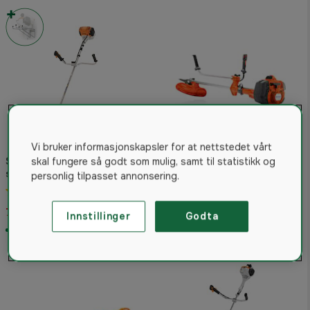
Vi bruker informasjonskapsler for at nettstedet vårt
Stihl FS 131 buskrydder inkl.
Husqvarna 545Fr
skal fungere så godt som mulig, samt til statistikk og
seletøy og tre skjæresett
Skogsryddesag
personlig tilpasset annonsering.
4.6
(66)
4.8
(43)
7 490 kr
13 082 kr
Innstillinger
Godta
På lager
På lager