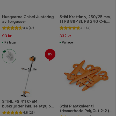
Husqvarna Chisel Justering
Stihl Krattkniv, 250/25 mm,
av forgasser
til FS 89-131, FS 240 C-E,
FR, FSA 130 Kratt- og
4.6
(17)
4.8
(4)
kompostkniver
93 kr
332 kr
På lager
På lager
11%
STIHL FS 411 C-EM
buskrydder inkl. seletøy og
Stihl Plastkniver til
tre skjæresett
trimmerhode PolyCut 2-2 (8
4.8
(23)
stk) Skjæreverktøy