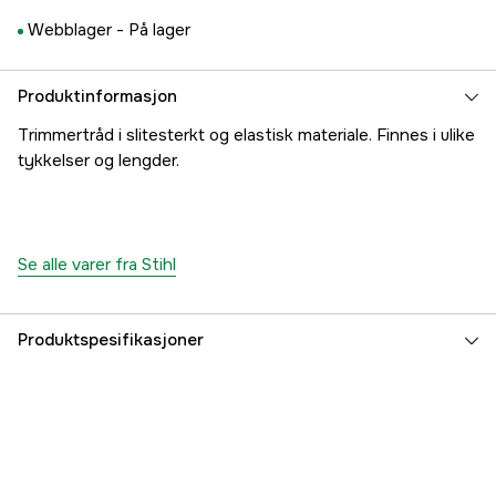
Webblager -
På lager
Produktinformasjon
Trimmertråd i slitesterkt og elastisk materiale. Finnes i ulike
tykkelser og lengder.
Se alle varer fra Stihl
Produktspesifikasjoner
Lengde
168 m
Tråddiameter Trimmerline
3 mm
Global garanti
yes