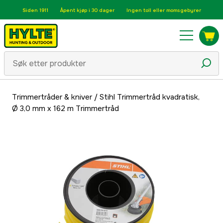
Siden 1911
Åpent kjøp i 30 dager
Ingen toll eller momsgebyrer
Trimmertråder & kniver
/
Stihl Trimmertråd kvadratisk,
Ø 3,0 mm x 162 m Trimmertråd