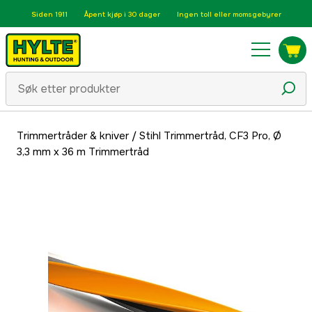
Siden 1911
Åpent kjøp i 30 dager
Ingen toll eller momsgebyrer
Trimmertråder & kniver
/
Stihl Trimmertråd, CF3 Pro, Ø
3,3 mm x 36 m Trimmertråd