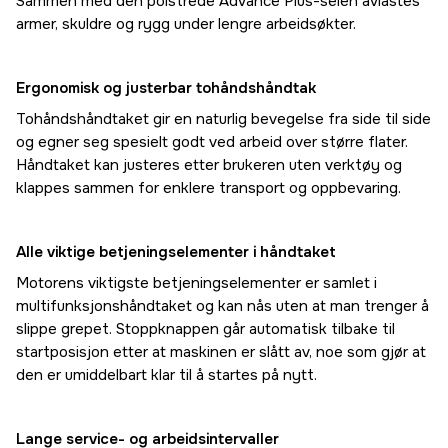
Sammen med den polstrede Advance Plus-selen avlastes
armer, skuldre og rygg under lengre arbeidsøkter.
Ergonomisk og justerbar tohåndshåndtak
Tohåndshåndtaket gir en naturlig bevegelse fra side til side
og egner seg spesielt godt ved arbeid over større flater.
Håndtaket kan justeres etter brukeren uten verktøy og
klappes sammen for enklere transport og oppbevaring.
Alle viktige betjeningselementer i håndtaket
Motorens viktigste betjeningselementer er samlet i
multifunksjonshåndtaket og kan nås uten at man trenger å
slippe grepet. Stoppknappen går automatisk tilbake til
startposisjon etter at maskinen er slått av, noe som gjør at
den er umiddelbart klar til å startes på nytt.
Lange service- og arbeidsintervaller