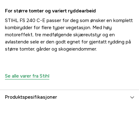
For større tomter og variert ryddearbeid
STIHL FS 240 C-E passer for deg som ønsker en komplett
kombirydder for flere typer vegetasjon. Med høy
motoreffekt, tre medfølgende skjæreutstyr og en
avlastende sele er den godt egnet for gjentatt rydding på
større tomter, gårder og skogeiendommer.
Se alle varer fra Stihl
Produktspesifikasjoner
Senterhull
25 mm
Sylindervolum
37.7 cm³
Drivkilde
Bensin 2-takts