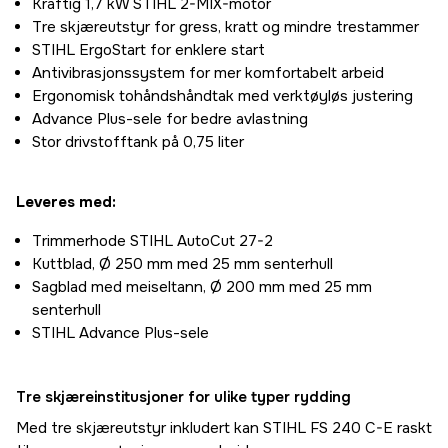
Kraftig 1,7 kW STIHL 2-MIX-motor
Tre skjæreutstyr for gress, kratt og mindre trestammer
STIHL ErgoStart for enklere start
Antivibrasjonssystem for mer komfortabelt arbeid
Ergonomisk tohåndshåndtak med verktøyløs justering
Advance Plus-sele for bedre avlastning
Stor drivstofftank på 0,75 liter
Leveres med:
Trimmerhode STIHL AutoCut 27-2
Kuttblad, Ø 250 mm med 25 mm senterhull
Sagblad med meiseltann, Ø 200 mm med 25 mm
senterhull
STIHL Advance Plus-sele
Tre skjæreinstitusjoner for ulike typer rydding
Med tre skjæreutstyr inkludert kan STIHL FS 240 C-E raskt