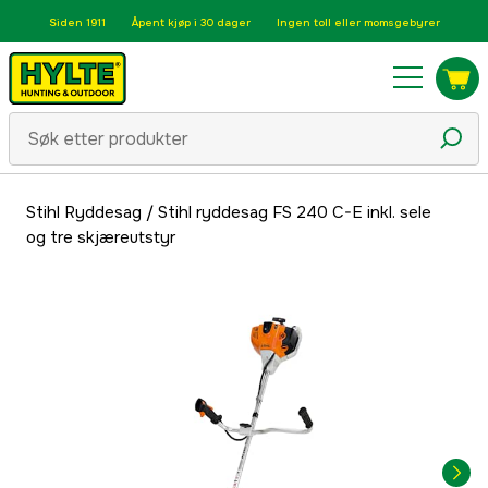
Siden 1911
Åpent kjøp i 30 dager
Ingen toll eller momsgebyrer
Stihl Ryddesag
/
Stihl ryddesag FS 240 C-E inkl. sele
og tre skjæreutstyr