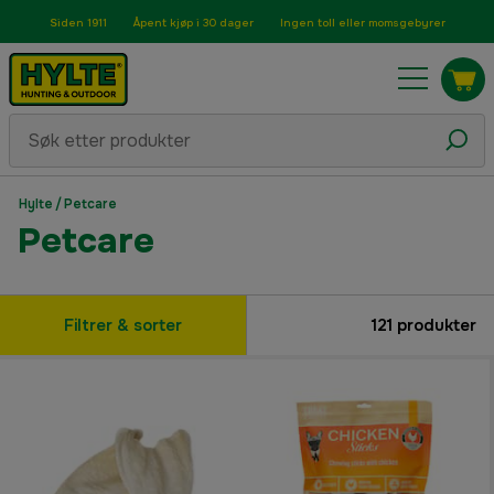
Siden 1911
Åpent kjøp i 30 dager
Ingen toll eller momsgebyrer
Hylte
/
Petcare
Petcare
Filtrer & sorter
121
produkter