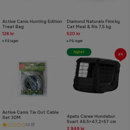
Active Canis Hunting Edition
Diamond Naturals Finicky
Treat Bag
Cat Meal & Ris 7,5 kg
126 kr
520 kr
På lager
På lager
Nyhet
9%
Active Canis Tie Out Cable
4pets Caree Hundebur
Set 30M
Svart 46,5×47,2×57 cm
1.0
(1)
3 949 kr