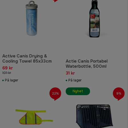
Active Canis Drying &
Cooling Towel 85x33cm
Actie Canis Portabel
Waterbottle, 500ml
69 kr
31 kr
101 kr
På lager
På lager
Nyhet
22%
9%