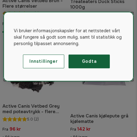
Active Canis Vetbed Brun -
Treateaters Duck Sticks
Flere størrelser
1000g
4.4
(5)
5.0
(2)
113 kr
152 kr
Fra
Vi bruker informasjonskapsler for at nettstedet vårt
På lager
På lager
skal fungere så godt som mulig, samt til statistikk og
personlig tilpasset annonsering.
Innstillinger
Godta
Active Canis Vetbed Grey
med poteavtrykk - flere
Active Canis kjølepute grå
størrelser
5.0
(2)
kjølematte
96 kr
142 kr
Fra
Fra