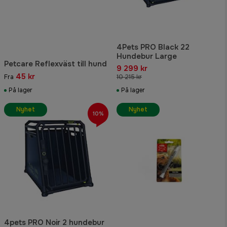
4Pets PRO Black 22
Hundebur Large
Petcare Reflexväst till hund
9 299 kr
45 kr
Fra
10 215 kr
På lager
På lager
Nyhet
Nyhet
10%
4pets PRO Noir 2 hundebur