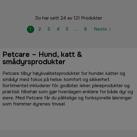
Du har sett 24 av 121 Produkter
1
2
3
4
5
…
6
Neste
Petcare – Hund, katt &
smådyrsprodukter
Petcare tilbyr høykvalitetsprodukter for hunder, katter og
smådyr med fokus på helse, komfort og sikkerhet.
Sortimentet inkluderer fôr, godbiter, leker, pleieprodukter og
praktisk tilbehør som gjør hverdagen enklere for både dyr og
eiere. Med Petcare får du pålitelige og funksjonelle løsninger
som fremmer dyrenes trivsel.