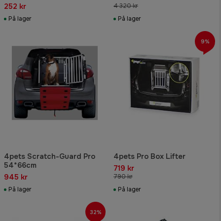
252 kr
4 320 kr
På lager
På lager
9%
4pets Scratch-Guard Pro
4pets Pro Box Lifter
54*66cm
719 kr
945 kr
790 kr
På lager
På lager
32%