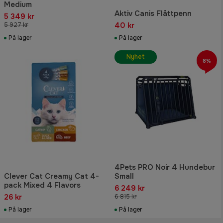
Medium
Aktiv Canis Flåttpenn
5 349 kr
40 kr
5 927 kr
På lager
På lager
Nyhet
8%
4Pets PRO Noir 4 Hundebur
Clever Cat Creamy Cat 4-
Small
pack Mixed 4 Flavors
6 249 kr
26 kr
6 815 kr
På lager
På lager