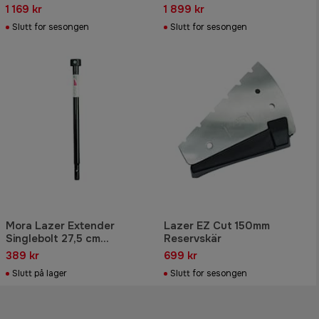
1 169 kr
1 899 kr
Slutt for sesongen
Slutt for sesongen
Mora Lazer Extender
Lazer EZ Cut 150mm
Singlebolt 27,5 cm
Reservskär
Förlängare
389 kr
699 kr
Slutt på lager
Slutt for sesongen