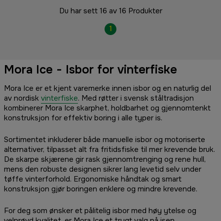
Du har sett 16 av 16 Produkter
1
Mora Ice - Isbor for vinterfiske
Mora Ice er et kjent varemerke innen isbor og en naturlig del
av nordisk
vinterfiske
. Med røtter i svensk ståltradisjon
kombinerer Mora Ice skarphet, holdbarhet og gjennomtenkt
konstruksjon for effektiv boring i alle typer is.
Sortimentet inkluderer både manuelle isbor og motoriserte
alternativer, tilpasset alt fra fritidsfiske til mer krevende bruk.
De skarpe skjærene gir rask gjennomtrenging og rene hull,
mens den robuste designen sikrer lang levetid selv under
tøffe vinterforhold. Ergonomiske håndtak og smart
konstruksjon gjør boringen enklere og mindre krevende.
For deg som ønsker et pålitelig isbor med høy ytelse og
velprøvd kvalitet, er Mora Ice et trygt valg på isen.