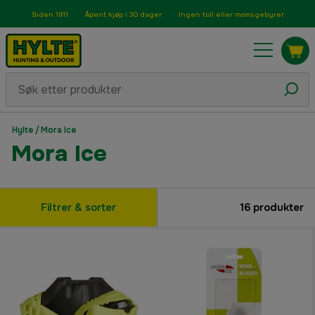
Siden 1911
Åpent kjøp i 30 dager
Ingen toll eller momsgebyrer
Hylte
/
Mora Ice
Mora Ice
Filtrer & sorter
16
produkter