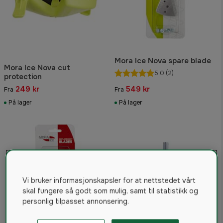
Mora Ice Nova spare blade
Mora Ice Nova cut
5.0
(2)
protection
249 kr
549 kr
Fra
Fra
På lager
På lager
Vi bruker informasjonskapsler for at nettstedet vårt
skal fungere så godt som mulig, samt til statistikk og
personlig tilpasset annonsering.