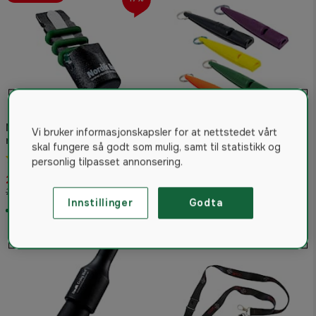
Nordik Roe, Lokkefløyte for
Vi bruker informasjonskapsler for at nettstedet vårt
ACME Fløyte 211,5 - Flere
rådyr
skal fungere så godt som mulig, samt til statistikk og
farger
4.8
(5)
personlig tilpasset annonsering.
4.7
(27)
249 kr
139 kr
299 kr
Fra
Innstillinger
Godta
På lager
På lager