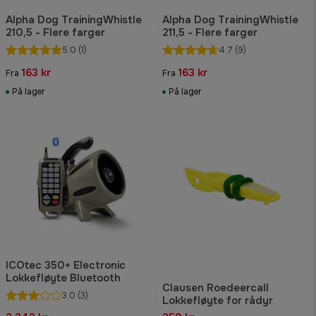
Alpha Dog TrainingWhistle
Alpha Dog TrainingWhistle
210,5 - Flere farger
211,5 - Flere farger
5.0
(1)
4.7
(9)
163 kr
163 kr
Fra
Fra
På lager
På lager
ICOtec 350+ Electronic
Lokkefløyte Bluetooth
Clausen Roedeercall
3.0
(3)
Lokkefløyte for rådyr