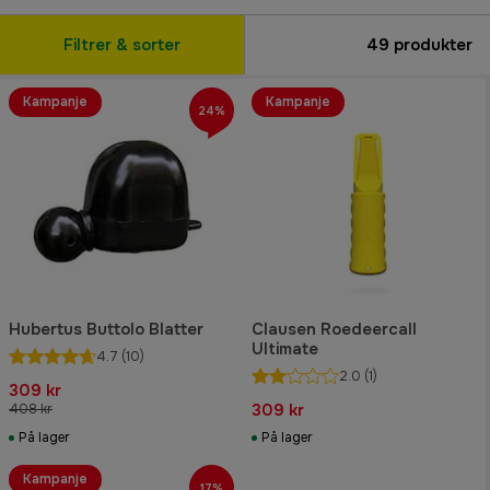
Filtrer & sorter
49
produkter
Kampanje
Kampanje
24%
Hubertus Buttolo Blatter
Clausen Roedeercall
Ultimate
4.7
(10)
2.0
(1)
309 kr
309 kr
408 kr
På lager
På lager
Kampanje
17%