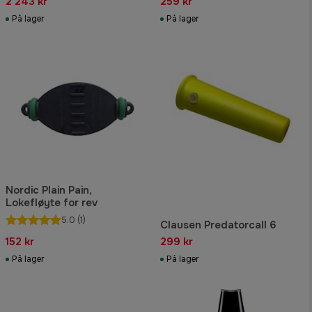
2 243 kr
259 kr
På lager
På lager
Nordic Plain Pain,
Lokefløyte for rev
5.0
(1)
Clausen Predatorcall 6
152 kr
299 kr
På lager
På lager