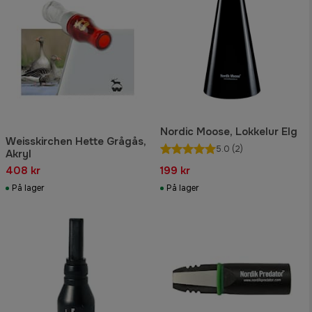
Nordic Moose, Lokkelur Elg
Weisskirchen Hette Grågås,
5.0
(2)
Akryl
408 kr
199 kr
På lager
På lager