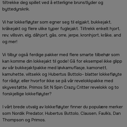
tiltrekke deg spillet ved å etterligne brunstlyder og
byttedyrskrik.
Vi har lokkefløyter som egner seg til elgjakt, bukkejakt,
kråkejakt og flere ulike typer fuglejakt. Tiltrekk enkelt hjort,
rev, villsvin, elg, dåhjort, gås, orre, jerpe, kronhjort, kråke, and
og mer!
Vi tilbyr også ferdige pakker med flere smarte tilbehør som
kan komme din lokkejakt til gode! Gå for eksempel ikke glipp
av vår bukkejaktpakke med løvkamuflasje, kamonett,
kamuhette, viltsekk og Hubertus Buttolo- blatter lokkefløyte
for rådyr, eller hvorfor ikke se på vår revelokkpakke med
skyvestøtte, Primos Sit N Spin Crazy Critter revelokk og to
forskjellige lokkefløyter?
I vårt brede utvalg av lokkefløyter finner du populære merker
som Nordik Predator, Hubertus Buttolo, Clausen, Faulk`s, Dan
Thompson og Primos.