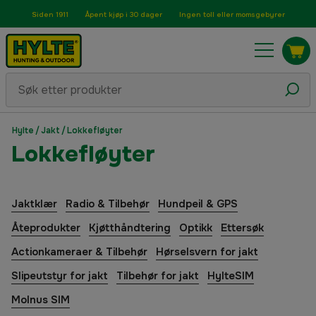
Siden 1911
Åpent kjøp i 30 dager
Ingen toll eller momsgebyrer
Hylte
/
Jakt
/
Lokkefløyter
Lokkefløyter
Jaktklær
Radio & Tilbehør
Hundpeil & GPS
Åteprodukter
Kjøtthåndtering
Optikk
Ettersøk
Actionkameraer & Tilbehør
Hørselsvern for jakt
Slipeutstyr for jakt
Tilbehør for jakt
HylteSIM
Molnus SIM