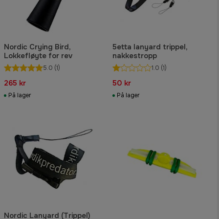
Nordic Crying Bird,
5etta lanyard trippel,
Lokkefløyte for rev
nakkestropp
5.0
(1)
1.0
(1)
265 kr
50 kr
På lager
På lager
Nordic Lanyard (Trippel)