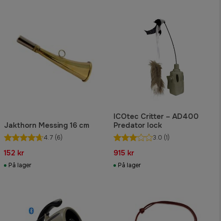
ICOtec Critter – AD400
Jakthorn Messing 16 cm
Predator lock
4.7
(6)
3.0
(1)
152 kr
915 kr
På lager
På lager