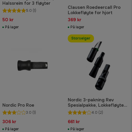
Halssreim for 3 fløyter
Clausen Roedeercall Pro
5.0
(1)
Lokkefløyte for hjort
50 kr
369 kr
På lager
På lager
Storselger
Nordic 3-pakning Rev
Nordic Pro Roe
Spesialpakke, Lokkefløyte
for rev
3.0
(1)
4.0
(2)
306 kr
661 kr
På lager
På lager