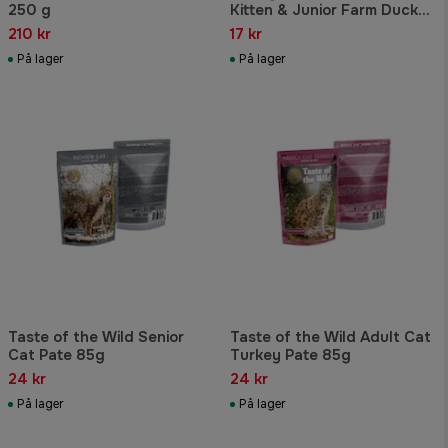
250 g
Kitten & Junior Farm Duck
85 g
210 kr
17 kr
På lager
På lager
Taste of the Wild Senior
Taste of the Wild Adult Cat
Cat Pate 85g
Turkey Pate 85g
24 kr
24 kr
På lager
På lager