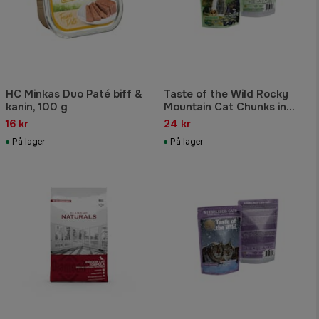
HC Minkas Duo Paté biff &
Taste of the Wild Rocky
kanin, 100 g
Mountain Cat Chunks in
Gravy Pouch 85g
16 kr
24 kr
På lager
På lager