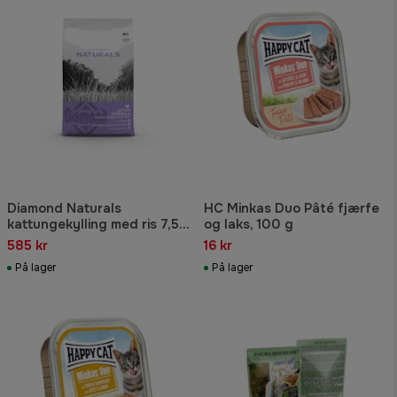
Diamond Naturals
HC Minkas Duo Pâté fjærfe
kattungekylling med ris 7,5
og laks, 100 g
kg
585 kr
16 kr
På lager
På lager