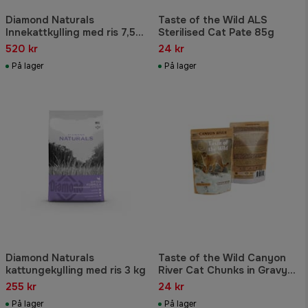
Diamond Naturals
Taste of the Wild ALS
Innekattkylling med ris 7,5
Sterilised Cat Pate 85g
kg
520 kr
24 kr
På lager
På lager
Diamond Naturals
Taste of the Wild Canyon
kattungekylling med ris 3 kg
River Cat Chunks in Gravy
Pouch 85g
255 kr
24 kr
På lager
På lager