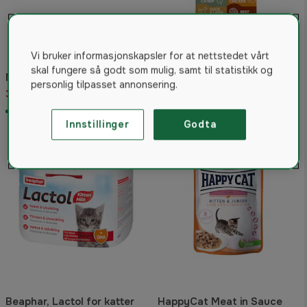
Vi bruker informasjonskapsler for at nettstedet vårt
Clever Cat Creamy Cat 4-
skal fungere så godt som mulig, samt til statistikk og
Nettbrettskjul til katt, 50 g
pack Mixed 4 Flavors
personlig tilpasset annonsering.
35 kr
26 kr
På lager
På lager
Innstillinger
Godta
Beaphar, Lactol for katter
HappyCat Meat in Sauce