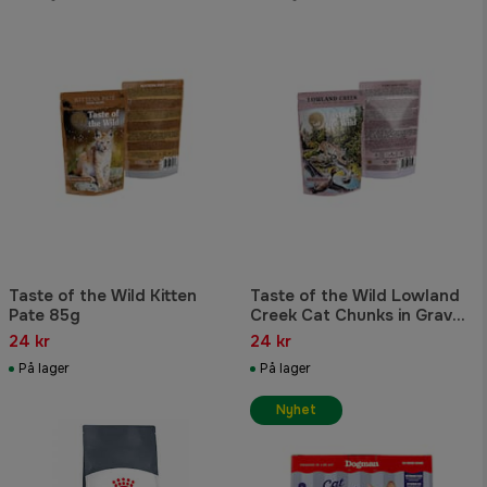
Taste of the Wild Kitten
Taste of the Wild Lowland
Pate 85g
Creek Cat Chunks in Gravy
Pouch 85g
24 kr
24 kr
På lager
På lager
Nyhet