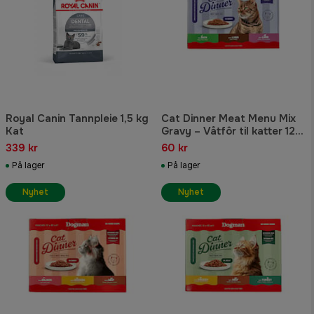
Royal Canin Tannpleie 1,5 kg
Cat Dinner Meat Menu Mix
Kat
Gravy – Våtfôr til katter 12 x
85 g
339 kr
60 kr
På lager
På lager
Nyhet
Nyhet