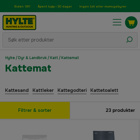
Siden 1911
Åpent kjøp i 30 dager
Ingen toll eller momsgebyrer
Hylte
/
Dyr & Landbruk
/
Katt
/
Kattemat
Kattemat
Kattesand
Kattleker
Kattegodteri
Kattetoalett
Filtrer & sorter
23
produkter