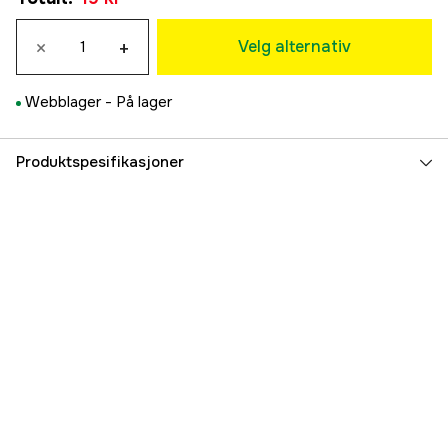
Lyseblå
×
+
19 kr
Velg alternativ
Lys grønn
19 kr
Webblager -
På lager
Mørkegrønn
19 kr
Rød
Produktspesifikasjoner
19 kr
Rosa
Part nr
3000026001
19 kr
Produsentens artikkelnummer
81-710034M
Lilla
19 kr
EAN
7350041028833
Oransje
19 kr
Gul
19 kr