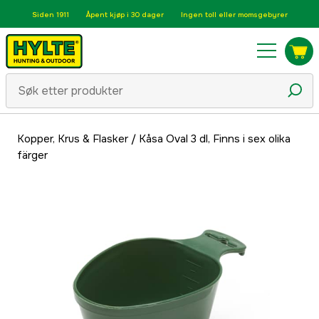
Siden 1911
Åpent kjøp i 30 dager
Ingen toll eller momsgebyrer
Kopper, Krus & Flasker
/
Kåsa Oval 3 dl, Finns i sex olika
färger