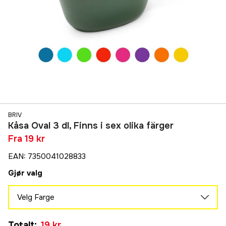
BRIV
Kåsa Oval 3 dl, Finns i sex olika färger
Fra
19 kr
EAN
:
7350041028833
Gjør valg
Velg Farge
Mellomblå
Totalt
:
19 kr
19 kr