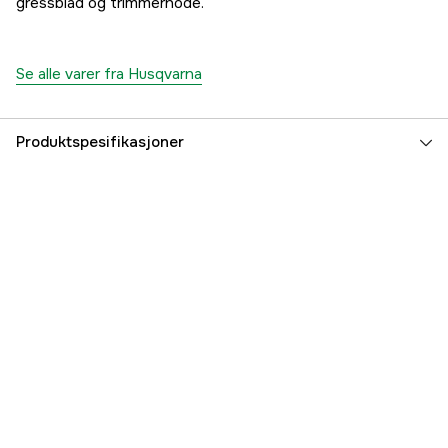
gressblad og trimmerhode.
Se alle varer fra Husqvarna
Produktspesifikasjoner
Senterhull
25 mm
Sylindervolum
25.4 cm³
Drivkilde
Bensin 2-takts
Diameter på trimmerline
2,4-2,7 mm
Effekt
1 kW
Type gasshåndtak
Pekefinger
Oppvarmet håndtak
no