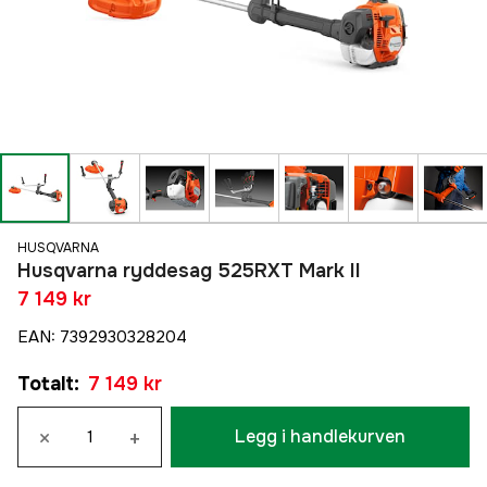
HUSQVARNA
Husqvarna ryddesag 525RXT Mark II
7 149 kr
EAN
:
7392930328204
Totalt
:
7 149 kr
×
+
Legg i handlekurven