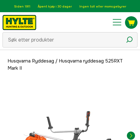
Siden 1911
Åpent kjøp i 30 dager
Ingen toll eller momsgebyrer
Husqvarna Ryddesag
/
Husqvarna ryddesag 525RXT
Mark II