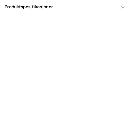
Produktspesifikasjoner
Kabellengde
5 m
Global garanti
yes
Garanti
3 år
Part nr
1000478683
Produsentens artikkelnummer
5975395-01
EAN
7392930289420