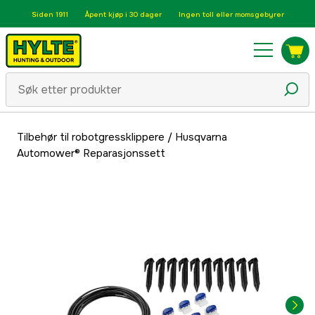
Siden 1911
Åpent kjøp i 30 dager
Ingen toll eller momsgebyrer
Tilbehør til robotgressklippere
/
Husqvarna
Automower® Reparasjonssett