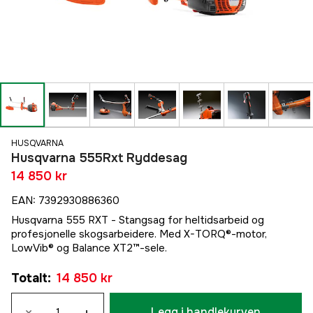
HUSQVARNA
Husqvarna 555Rxt Ryddesag
14 850 kr
EAN
:
7392930886360
Husqvarna 555 RXT - Stangsag for heltidsarbeid og
profesjonelle skogsarbeidere. Med X-TORQ®-motor,
LowVib® og Balance XT2™-sele.
Totalt
:
14 850 kr
Legg i handlekurven