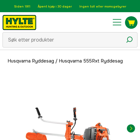
Siden 1911
Åpent kjøp i 30 dager
Ingen toll eller momsgebyrer
Husqvarna Ryddesag
/
Husqvarna 555Rxt Ryddesag