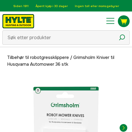
Siden 1911
Åpent kjøp i 30 dager
Ingen toll eller momsgebyrer
Tilbehør til robotgressklippere
/
Grimsholm Kniver til
Husqvarna Automower 36 stk