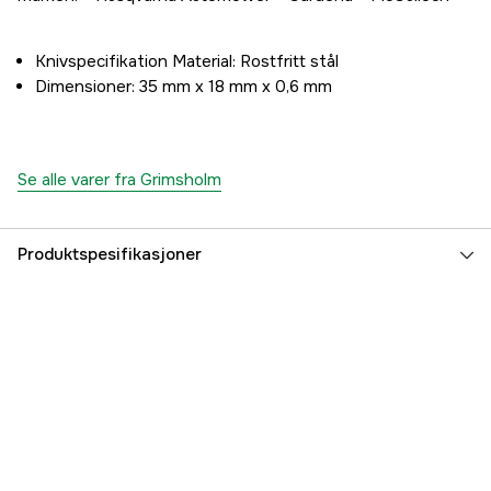
Knivspecifikation Material: Rostfritt stål
Dimensioner: 35 mm x 18 mm x 0,6 mm
Se alle varer fra Grimsholm
Produktspesifikasjoner
Garanti
3 år
Part nr
1000000014
Produsentens artikkelnummer
105
EAN
7350076761057