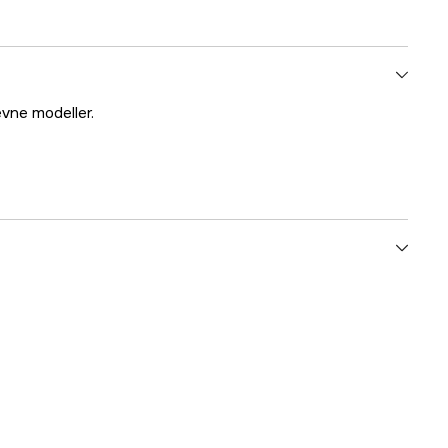
evne modeller.
yes
1 år
1000047074