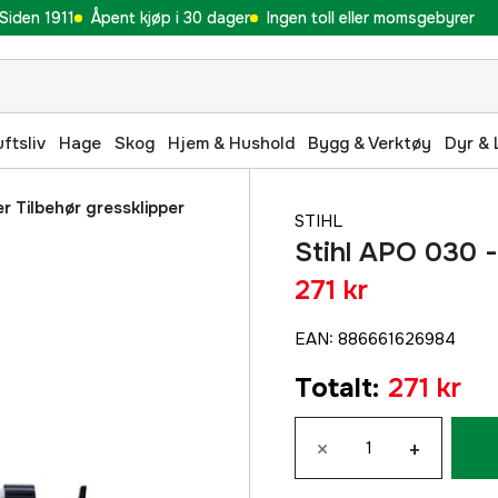
Siden 1911
Åpent kjøp i 30 dager
Ingen toll eller momsgebyrer
uftsliv
Hage
Skog
Hjem & Hushold
Bygg & Verktøy
Dyr & 
r Tilbehør gressklipper
STIHL
Stihl APO 030 - 
271 kr
EAN
:
886661626984
Totalt
:
271 kr
×
+