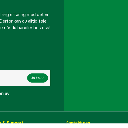
 lang erfaring med det vi
Derfor kan du alltid føle
te når du handler hos oss!
Ja takk!
en av
e & Support
Kontakt oss