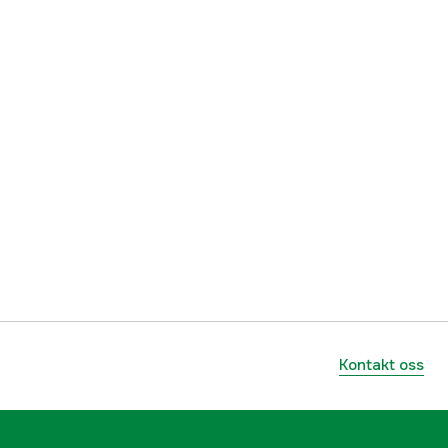
lnummer
00006300500
886661626984
Kontakt oss