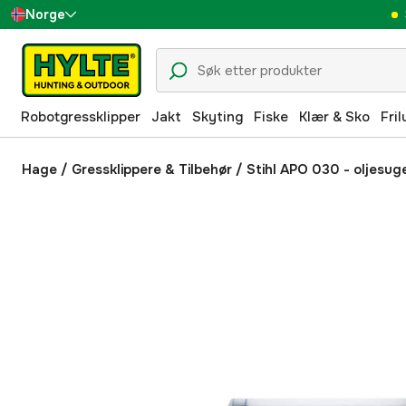
Norge
Sverige
Danmark
Robotgressklipper
Jakt
Skyting
Fiske
Klær & Sko
Fril
Suomi
Deutschland
Hage
/
Gressklippere & Tilbehør
/
Stihl APO 030 - oljesuge