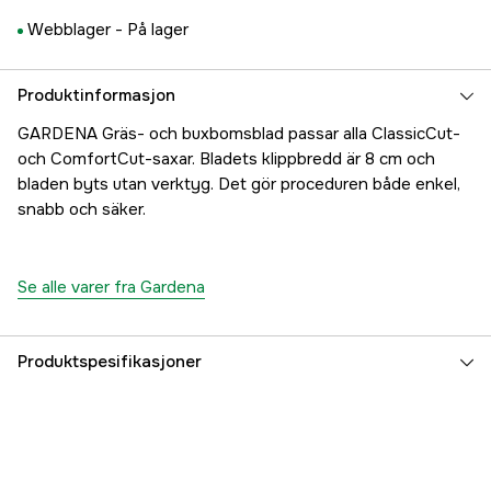
Webblager -
På lager
Produktinformasjon
GARDENA Gräs- och buxbomsblad passar alla ClassicCut-
och ComfortCut-saxar. Bladets klippbredd är 8 cm och
bladen byts utan verktyg. Det gör proceduren både enkel,
snabb och säker.
Se alle varer fra Gardena
Produktspesifikasjoner
Global garanti
yes
Part nr
1000112690