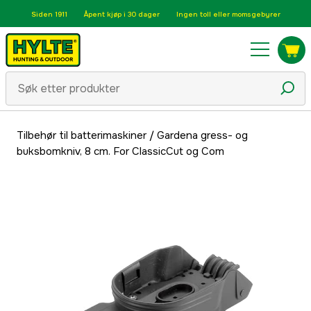
Siden 1911
Åpent kjøp i 30 dager
Ingen toll eller momsgebyrer
Tilbehør til batterimaskiner
/
Gardena gress- og
buksbomkniv, 8 cm. For ClassicCut og Com