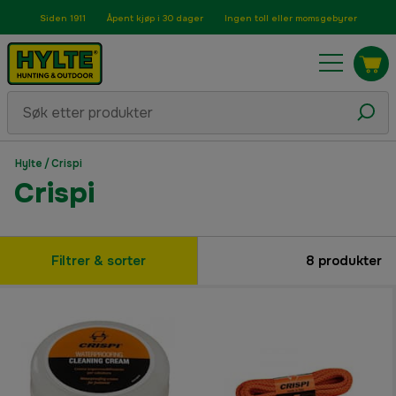
Siden 1911
Åpent kjøp i 30 dager
Ingen toll eller momsgebyrer
Hylte
/
Crispi
Crispi
Filtrer & sorter
8
produkter