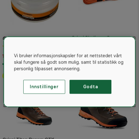
Crispi Skolisser Orange
Crispi wax 100ML
5.0
(8)
4.7
(14)
71 kr
Vi bruker informasjonskapsler for at nettstedet vårt
179 kr
Fra
skal fungere så godt som mulig, samt til statistikk og
På lager
På lager
personlig tilpasset annonsering.
Storselger
Innstillinger
Godta