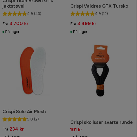
Crispi Titan Brown GTX
jaktstøvel
Crispi Valdres GTX Tursko
4.9
(43)
4.9
(12)
3 700 kr
3 499 kr
Fra
Fra
På lager
På lager
Crispi Sole Air Mesh
5.0
(2)
Crispi skolisser svarte runde
234 kr
101 kr
Fra