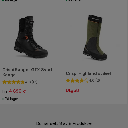
På lager
På lager
Crispi Ranger GTX Svart
Crispi Highland støvel
Känga
4.0
(2)
4.8
(12)
Utgått
4 696 kr
Fra
På lager
Du har sett 8 av 8 Produkter