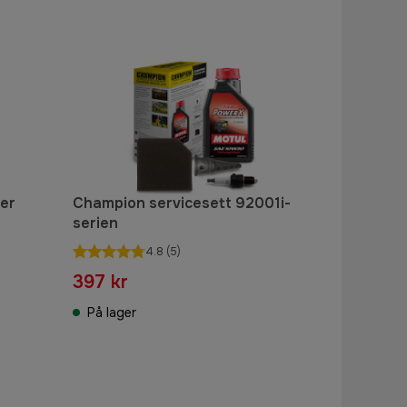
ter
Champion servicesett 92001i-
serien
4.8
(5)
397 kr
På lager