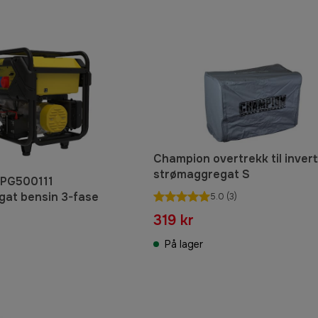
Champion overtrekk til inver
strømaggregat S
PG500111
at bensin 3-fase
5.0
(3)
319 kr
På lager