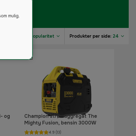
som mulig,
Sorter på:
Popularitet
Produkter per side:
24
i- og
Champion strømaggregat The
Mighty Fusion, bensin 3000W
4.9
(13)