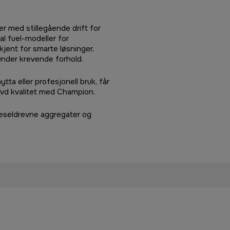
r med stillegående drift for
al fuel-modeller for
jent for smarte løsninger,
 under krevende forhold.
ta eller profesjonell bruk, får
øvd kvalitet med Champion.
ieseldrevne aggregater og