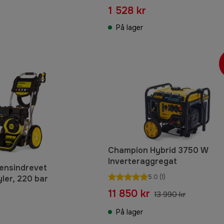
1 528 kr
På lager
Champion Hybrid 3750 W
Inverteraggregat
ensindrevet
5.0
(1)
ler, 220 bar
11 850 kr
13 990 kr
På lager