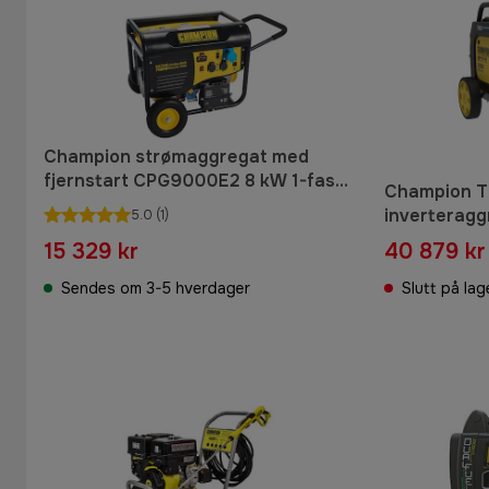
Champion strømaggregat med
fjernstart CPG9000E2 8 kW 1-fase
Champion T
bensin
inverteragg
5.0
(1)
15 329 kr
40 879 kr
Sendes om 3-5 hverdager
Slutt på lag