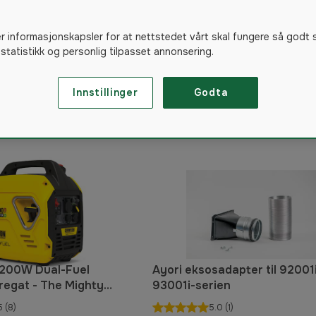
er informasjonskapsler for at nettstedet vårt skal fungere så godt 
 statistikk og personlig tilpasset annonsering.
24
produkter
Innstillinger
Godta
200W Dual-Fuel
Ayori eksosadapter til 92001
regat - The Mighty
93001i-serien
5
(8)
5.0
(1)