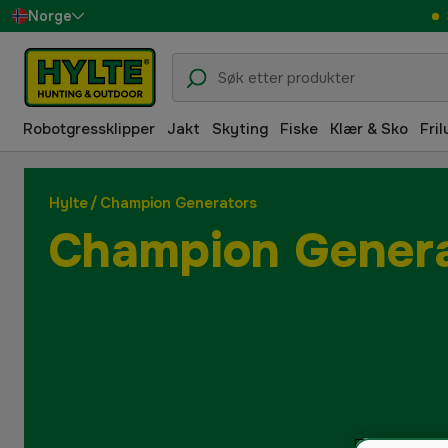
Norge
Sverige
Danmark
Robotgressklipper
Jakt
Skyting
Fiske
Klær & Sko
Fril
Suomi
Deutschland
Hylte
/
Champion Generators
Champion Gener