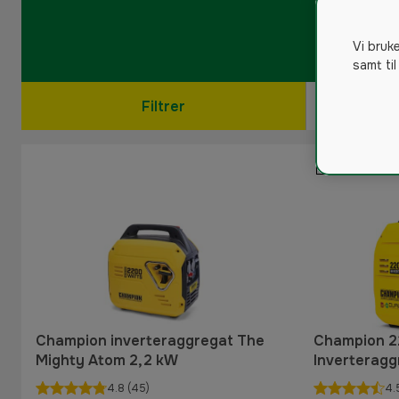
Vi bruk
samt til
Filtrer
Champion inverteraggregat The
Champion 2
Mighty Atom 2,2 kW
Inverteragg
Atom
4.8
(45)
4.