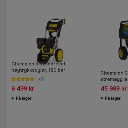
Champion bensindrevet
høytrykkspyler, 180 bar
Champion C
strømaggreg
5.0
(1)
6 499 kr
45 989 kr
På lager
På lager