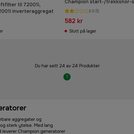
Champion start-/trekksnor-s
tfilter til 72001i,
2001i inverteraggregat
2.0
(1)
582 kr
er
Slutt på lager
Du har sett 24 av 24 Produkter
1
eratorer
rbare aggregater og
 og sterk ytelse. Med lang
tid leverer Champion generatorer