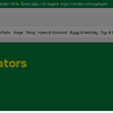
Siden 1911
Åpent kjøp i 30 dager
Ingen toll eller momsgebyrer
uftsliv
Hage
Skog
Hjem & Hushold
Bygg & Verktøy
Dyr & 
ators