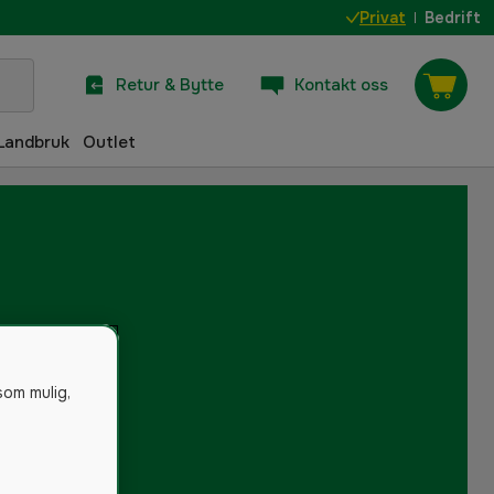
Privat
Bedrift
Retur & Bytte
Kontakt oss
Landbruk
Outlet
som mulig,