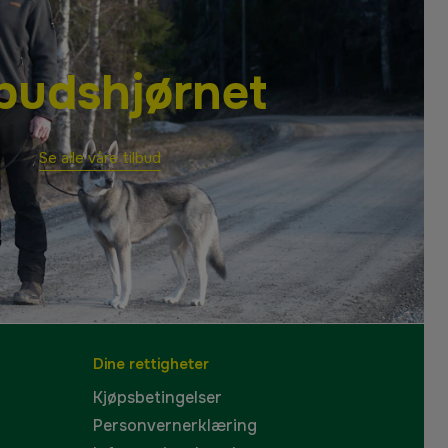
lbudshjørnet
Se alle våre tilbud
Dine rettigheter
Kjøpsbetingelser
Personvernerklæring