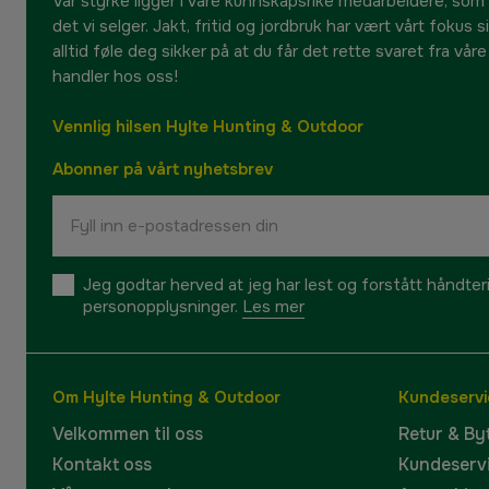
Vår styrke ligger i våre kunnskapsrike medarbeidere, som
det vi selger. Jakt, fritid og jordbruk har vært vårt fokus 
alltid føle deg sikker på at du får det rette svaret fra vår
handler hos oss!
Vennlig hilsen Hylte Hunting & Outdoor
Abonner på vårt nyhetsbrev
Jeg godtar herved at jeg har lest og forstått håndte
personopplysninger.
Les mer
Om Hylte Hunting & Outdoor
Kundeservi
Velkommen til oss
Retur & By
Kontakt oss
Kundeserv