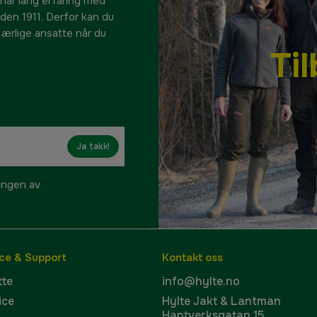
 har lang erfaring med
siden 1911. Derfor kan du
e ærlige ansatte når du
Ti
Ja takk!
ringen av
ce & Support
Kontakt oss
tte
info@hylte.no
ice
Hylte Jakt & Lantman
Hantverksgatan 15