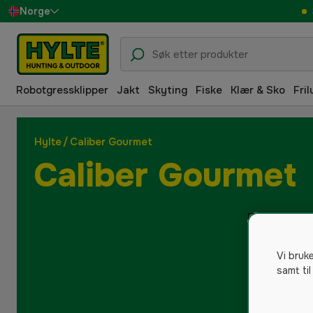
Norge
Sverige
Danmark
Robotgressklipper
Jakt
Skyting
Fiske
Klær & Sko
Fril
Suomi
Deutschland
Hylte
/
Caliber Gourmet
Caliber Gourmet
Vi bruk
samt til