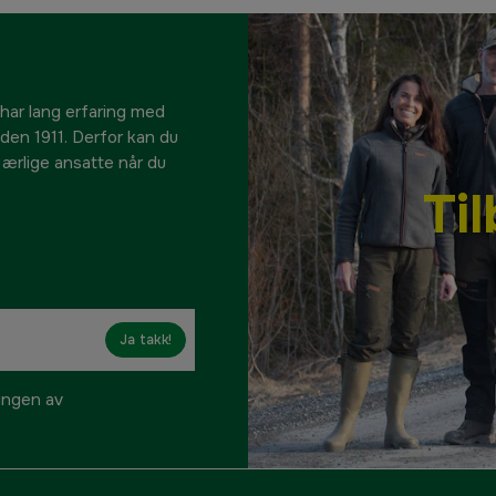
 har lang erfaring med
siden 1911. Derfor kan du
e ærlige ansatte når du
Ti
Ja takk!
ringen av