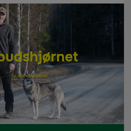
lbudshjørnet
Se alle våre tilbud