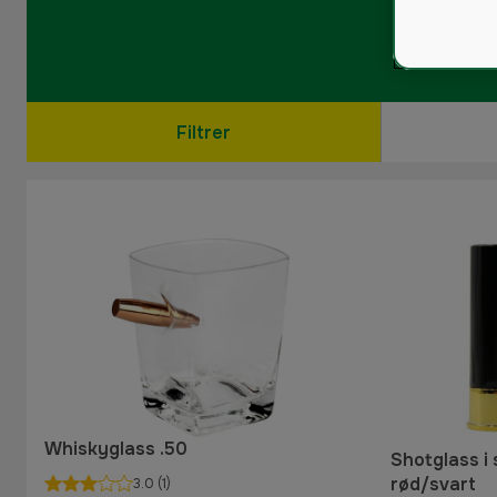
Filtrer
Whiskyglass .50
Shotglass i 
rød/svart
3.0
(1)