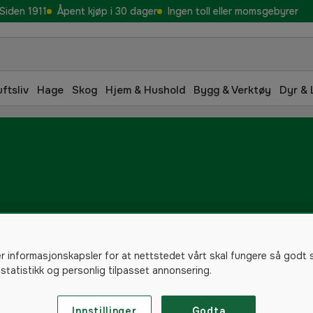
Siden 1911
Åpent kjøp i 30 dager
Ingen toll eller momsgebyrer
uftsliv
Hage
Skog
Hjem & Hushold
Bygg & Verktøy
Dyr & 
er informasjonskapsler for at nettstedet vårt skal fungere så godt 
 statistikk og personlig tilpasset annonsering.
Innstillinger
Godta