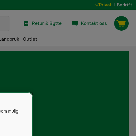
Privat
Bedrift
Retur & Bytte
Kontakt oss
Landbruk
Outlet
som mulig,