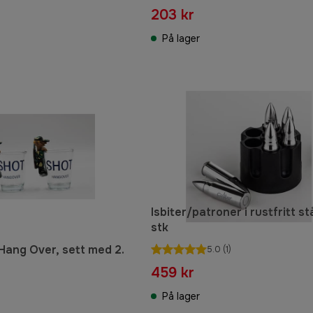
203 kr
På lager
Isbiter/patroner i rustfritt st
stk
 Hang Over, sett med 2.
5.0
(1)
459 kr
På lager