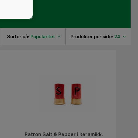
Sorter på:
Popularitet
Produkter per side:
24
4
1
1
Patron Salt & Pepper i keramikk.