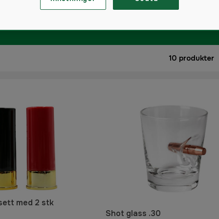
10
produkter
sett med 2 stk
Shot glass .30