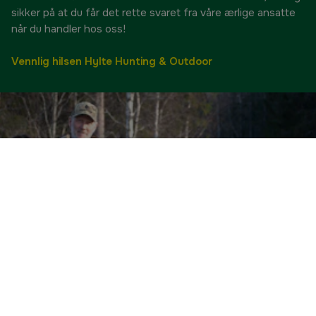
sikker på at du får det rette svaret fra våre ærlige ansatte
når du handler hos oss!
Vennlig hilsen Hylte Hunting & Outdoor
Tilbudshjørnet
Se alle våre tilbud