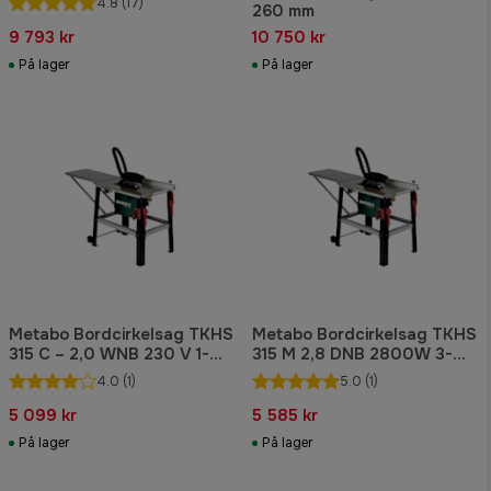
4.8
(17)
260 mm
9 793 kr
10 750 kr
På lager
På lager
Metabo Bordcirkelsag TKHS
Metabo Bordcirkelsag TKHS
315 C – 2,0 WNB 230 V 1-
315 M 2,8 DNB 2800W 3-
fase
fase
4.0
(1)
5.0
(1)
5 099 kr
5 585 kr
På lager
På lager