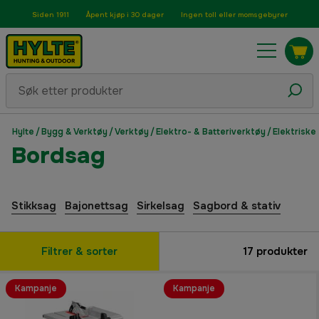
Siden 1911
Åpent kjøp i 30 dager
Ingen toll eller momsgebyrer
Hylte
/
Bygg & Verktøy
/
Verktøy
/
Elektro- & Batteriverktøy
/
Elektriske
Bordsag
Stikksag
Bajonettsag
Sirkelsag
Sagbord & stativ
Filtrer & sorter
17
produkter
Kampanje
Kampanje