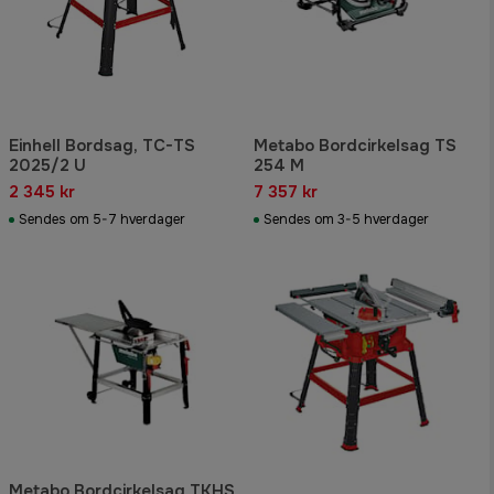
Einhell Bordsag, TC-TS
Metabo Bordcirkelsag TS
2025/2 U
254 M
2 345 kr
7 357 kr
Sendes om 5-7 hverdager
Sendes om 3-5 hverdager
Metabo Bordcirkelsag TKHS