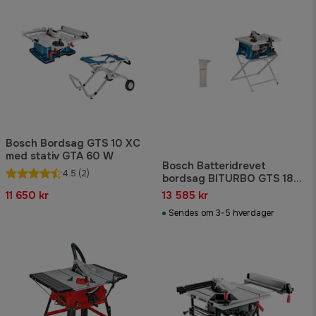
Bosch Bordsag GTS 10 XC
med stativ GTA 60 W
Bosch Batteridrevet
4.5
(2)
bordsag BITURBO GTS 18V-
216 Professional Solo i
11 650 kr
13 585 kr
pappeske
Sendes om 3-5 hverdager