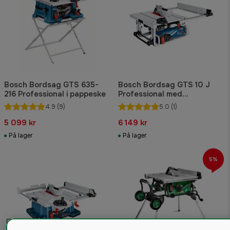
Bosch Bordsag GTS 635-
Bosch Bordsag GTS 10 J
216 Professional i pappeske
Professional med
styreskinne-systemtilbehør
4.9
(9)
5.0
(1)
5 099 kr
6 149 kr
På lager
På lager
5%