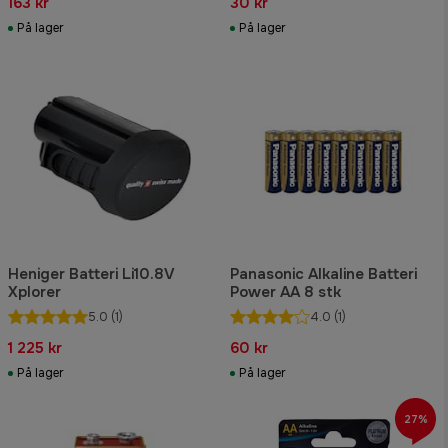
163 kr
30 kr
På lager
På lager
Heniger Batteri Li10.8V
Panasonic Alkaline Batteri
Xplorer
Power AA 8 stk
5.0
(1)
4.0
(1)
1 225 kr
60 kr
På lager
På lager
27%