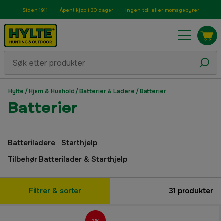
Siden 1911
Åpent kjøp i 30 dager
Ingen toll eller momsgebyrer
Hylte
/
Hjem & Hushold
/
Batterier & Ladere
/
Batterier
Batterier
Batteriladere
Starthjelp
Tilbehør Batterilader & Starthjelp
Filtrer & sorter
31
produkter
2%