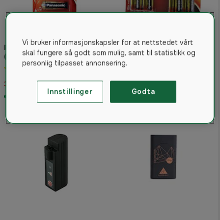
Vi bruker informasjonskapsler for at nettstedet vårt
Panasonic Batteri LRV08
Panasonic Pro Power AA-
skal fungere så godt som mulig, samt til statistikk og
(23A)
batteri 8-pack
personlig tilpasset annonsering.
4.3
(6)
4.7
(15)
30 kr
77 kr
Innstillinger
Godta
På lager
På lager