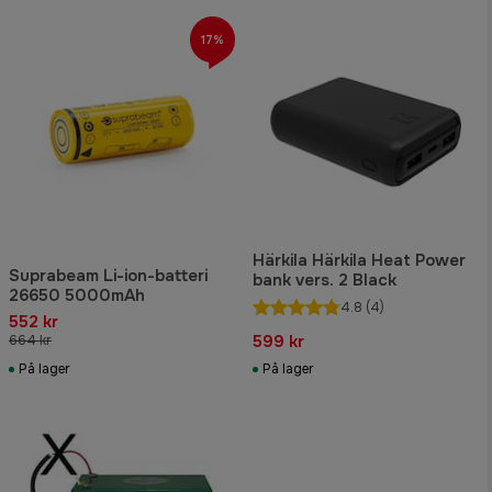
17%
Härkila Härkila Heat Power
Suprabeam Li-ion-batteri
bank vers. 2 Black
26650 5000mAh
4.8
(4)
552 kr
599 kr
664 kr
På lager
På lager