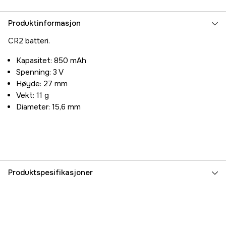
Produktinformasjon
CR2 batteri.
Kapasitet: 850 mAh
Spenning: 3 V
Høyde: 27 mm
Vekt: 11 g
Diameter: 15,6 mm
Produktspesifikasjoner
Part nr
3000002198
Produsentens artikkelnummer
CR-2L/1BP