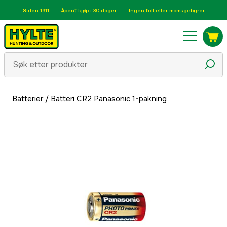
Siden 1911
Åpent kjøp i 30 dager
Ingen toll eller momsgebyrer
Batterier
/
Batteri CR2 Panasonic 1-pakning