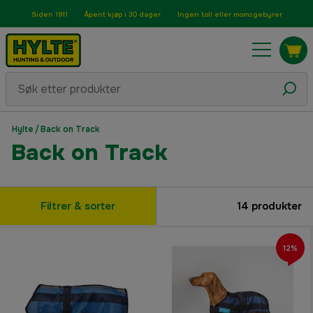
Siden 1911
Åpent kjøp i 30 dager
Ingen toll eller momsgebyrer
Hylte
/
Back on Track
Back on Track
Filtrer & sorter
14
produkter
12%