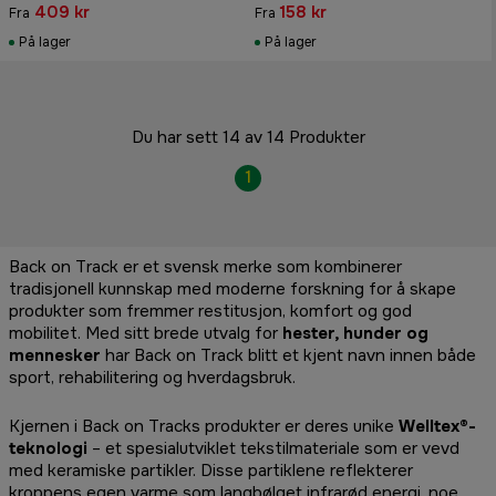
409 kr
158 kr
Fra
Fra
På lager
På lager
Du har sett 14 av 14 Produkter
1
Back on Track er et svensk merke som kombinerer
tradisjonell kunnskap med moderne forskning for å skape
produkter som fremmer restitusjon, komfort og god
mobilitet. Med sitt brede utvalg for
hester, hunder og
mennesker
har Back on Track blitt et kjent navn innen både
sport, rehabilitering og hverdagsbruk.
Kjernen i Back on Tracks produkter er deres unike
Welltex®-
teknologi
– et spesialutviklet tekstilmateriale som er vevd
med keramiske partikler. Disse partiklene reflekterer
kroppens egen varme som langbølget infrarød energi, noe