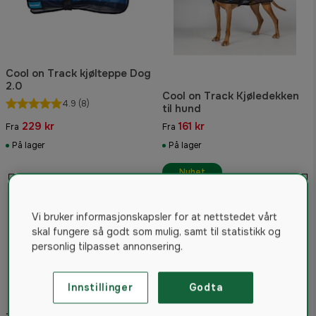
Cool on Track kjølteppe Dog
2.0
Cool on Track Kjøledekken
4.9
(8)
til hund
229 kr
161 kr
Fra
Fra
På lager
På lager
Nyhet
Vi bruker informasjonskapsler for at nettstedet vårt
skal fungere så godt som mulig, samt til statistikk og
personlig tilpasset annonsering.
Innstillinger
Godta