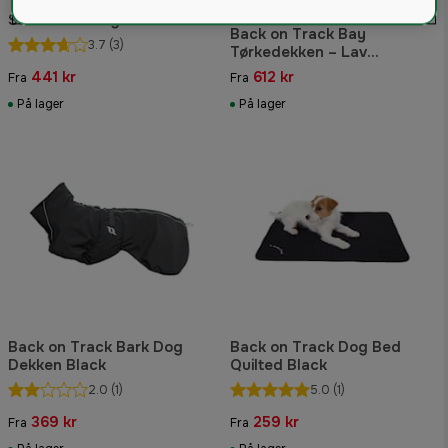
Tilbake på sporet Eddie Dog
Sweater Orange
Back on Track Bay
3.7
(3)
Tørkedekken – Lav
avslutning Olive
441 kr
612 kr
Fra
Fra
På lager
På lager
Back on Track Bark Dog
Back on Track Dog Bed
Dekken Black
Quilted Black
2.0
(1)
5.0
(1)
369 kr
259 kr
Fra
Fra