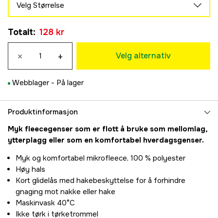
Velg Størrelse
XS
Totalt
:
128 kr
128 kr
S
×
+
128 kr
Velg alternativ
M
128 kr
Webblager -
På lager
L
128 kr
XL
Produktinformasjon
128 kr
Myk fleecegenser som er flott å bruke som mellomlag,
2XL
ytterplagg eller som en komfortabel hverdagsgenser.
128 kr
Myk og komfortabel mikrofleece, 100 % polyester
Høy hals
Kort glidelås med hakebeskyttelse for å forhindre
gnaging mot nakke eller hake
Maskinvask 40°C
Ikke tørk i tørketrommel