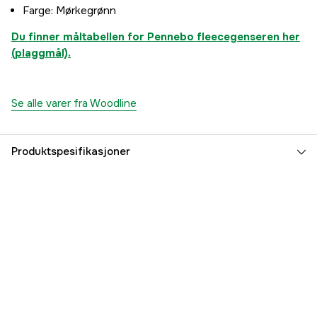
Farge: Mørkegrønn
Du finner måltabellen for Pennebo fleecegenseren her
(plaggmål).
Se alle varer fra Woodline
Produktspesifikasjoner
Farge
Grønn
Fargetone
Grønn
Dame/Herre
Dame
Part nr
3000066711
Produsentens artikkelnummer
7333080083148