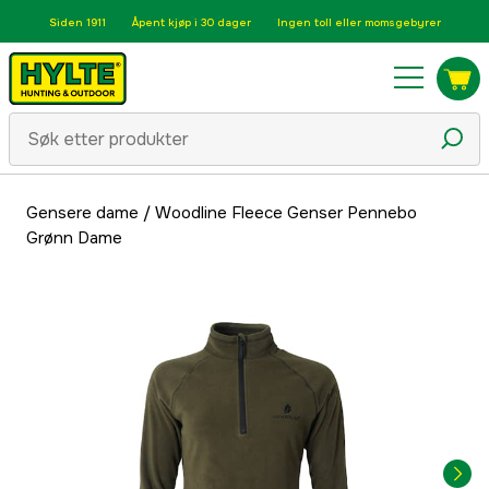
Siden 1911
Åpent kjøp i 30 dager
Ingen toll eller momsgebyrer
Gensere dame
/
Woodline Fleece Genser Pennebo
Grønn Dame